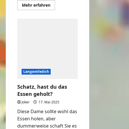
Mehr
Mehr erfahren
Informationen
über
Frauen
und
ihre
Bilder
vom
Essen
/
Foodpics
Langweiledich
Schatz, hast du das
Essen geholt?
Joker
17. Mai 2025
Diese Dame sollte wohl das
Essen holen, aber
dummerweise schaft Sie es