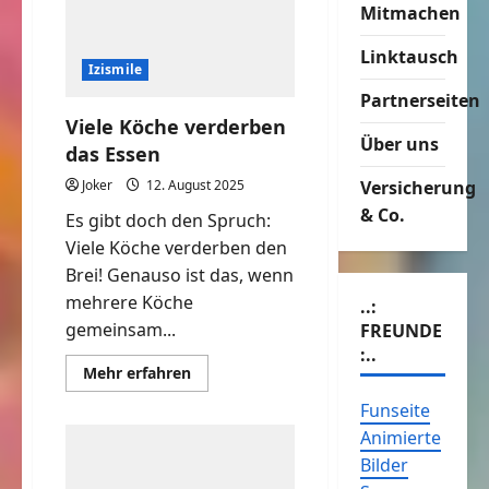
Mitmachen
Linktausch
Izismile
Partnerseiten
Viele Köche verderben
Über uns
das Essen
Joker
12. August 2025
Versicherung
& Co.
Es gibt doch den Spruch:
Viele Köche verderben den
Brei! Genauso ist das, wenn
mehrere Köche
..:
gemeinsam...
FREUNDE
:..
Mehr
Mehr erfahren
Informationen
über
Funseite
Viele
Köche
Animierte
verderben
das
Bilder
Essen