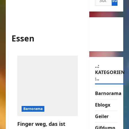
nach:
Essen
..:
KATEGORIEN
:..
Barnorama
Eblogx
Barnorama
Geiler
Finger weg, das ist
Gifdump