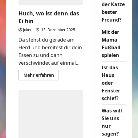
der Katze
bester
Huch, wo ist denn das
Freund?
Ei hin
Joker
13. Dezember 2025
Mit der
Da stehst du gerade am
Mama
Herd und bereitest dir dein
Fußball
Essen zu und dann
spielen
verschwindet auf einmal...
Ist das
Mehr
Haus
Mehr erfahren
Informationen
oder
über
Huch,
Fenster
wo
ist
schief?
denn
das
Ei
Was will
hin
Sie uns
nur
sagen?