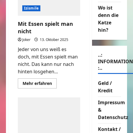
Wo ist
Izismile
denn die
Katze
Mit Essen spielt man
hin?
nicht
Joker
13. Oktober 2025
Jeder von uns weiß es
..:
doch, mit Essen spielt man
INFORMATIO
nicht. Das kann nur nach
:..
hinten losgehen...
Geld /
Mehr
Mehr erfahren
Informationen
Kredit
über
Mit
Essen
Impressum
spielt
man
&
nicht
Datenschutz
Kontakt /