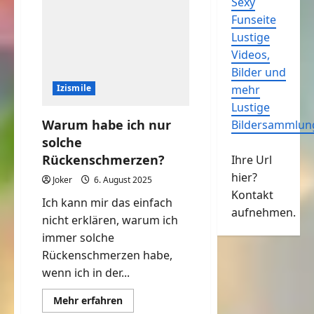
Sexy
Funseite
Lustige
Videos,
Bilder und
Izismile
mehr
Lustige
Warum habe ich nur
Bildersammlun
solche
Rückenschmerzen?
Ihre Url
hier?
Joker
6. August 2025
Kontakt
Ich kann mir das einfach
aufnehmen.
nicht erklären, warum ich
immer solche
Rückenschmerzen habe,
wenn ich in der...
Mehr
Mehr erfahren
Informationen