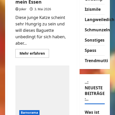
mein Essen
Izismile
Joker
3. Mai 2026
Diese junge Katze scheint
Langweiledich
sehr Hungrig zu sein und
Schmunzeln
will dieses Baguette
unbedingt für sich haben,
Sonstiges
aber...
Spass
Mehr
Mehr erfahren
Informationen
über
Trendmutti
Finger
weg,
das
ist
mein
Essen
..:
NEUESTE
BEITRÄGE
:..
Was ist
Barnorama