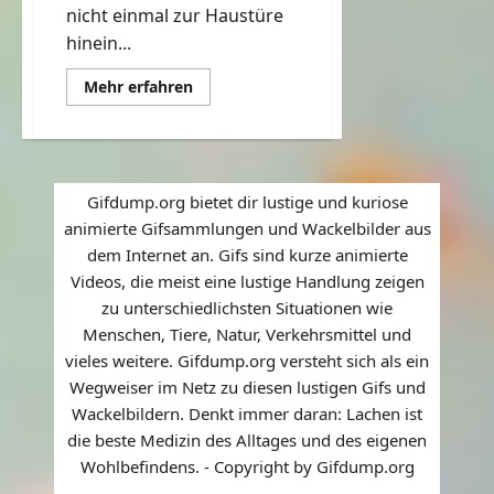
nicht einmal zur Haustüre
hinein...
Mehr
Mehr erfahren
Informationen
über
Schatz,
hast
du
das
Essen
Gifdump.org bietet dir lustige und kuriose
geholt?
animierte Gifsammlungen und Wackelbilder aus
dem Internet an. Gifs sind kurze animierte
Videos, die meist eine lustige Handlung zeigen
zu unterschiedlichsten Situationen wie
Menschen, Tiere, Natur, Verkehrsmittel und
vieles weitere. Gifdump.org versteht sich als ein
Wegweiser im Netz zu diesen lustigen Gifs und
Wackelbildern. Denkt immer daran: Lachen ist
die beste Medizin des Alltages und des eigenen
Wohlbefindens. - Copyright by Gifdump.org