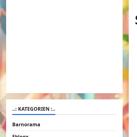
..: KATEGORIEN :..
Barnorama
Eblogx