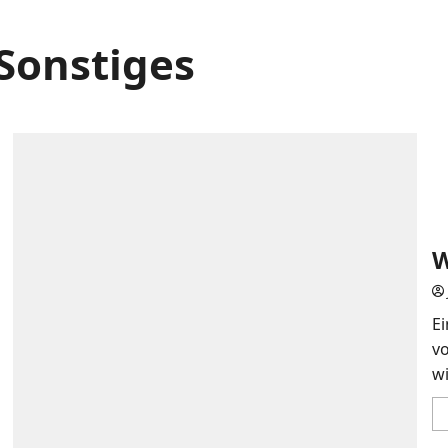
Sonstiges
W
Ei
v
wi