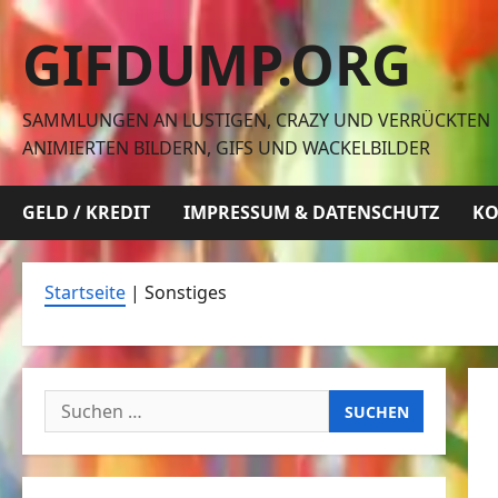
Zum
GIFDUMP.ORG
Inhalt
springen
SAMMLUNGEN AN LUSTIGEN, CRAZY UND VERRÜCKTEN
ANIMIERTEN BILDERN, GIFS UND WACKELBILDER
GELD / KREDIT
IMPRESSUM & DATENSCHUTZ
KO
Startseite
|
Sonstiges
Suchen
nach: