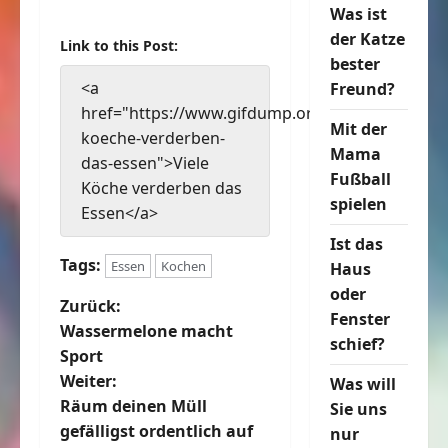
Was ist
der Katze
Link to this Post:
bester
<a
Freund?
href="https://www.gifdump.org/viele-
Mit der
koeche-verderben-
Mama
das-essen">Viele
Fußball
Köche verderben das
spielen
Essen</a>
Ist das
Tags:
Essen
Kochen
Haus
oder
B
Zurück:
Fenster
Wassermelone macht
schief?
e
Sport
Weiter:
Was will
i
Räum deinen Müll
Sie uns
t
gefälligst ordentlich auf
nur