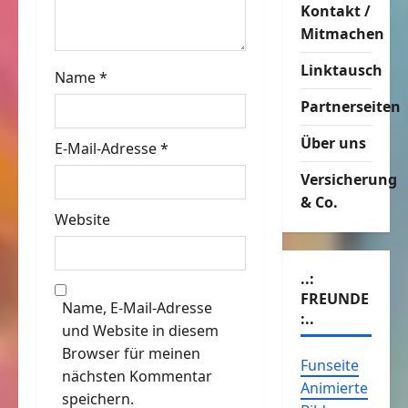
t
Kontakt /
Mitmachen
i
Linktausch
o
Name
*
Partnerseiten
n
Über uns
E-Mail-Adresse
*
Versicherung
& Co.
Website
..:
FREUNDE
Name, E-Mail-Adresse
:..
und Website in diesem
Browser für meinen
Funseite
nächsten Kommentar
Animierte
speichern.