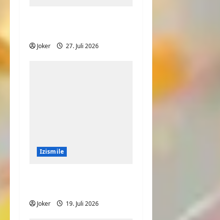
Ist das Haus oder
Fenster schief?
Joker
27. Juli 2026
Izismile
Speed auf dem
Laufband
Joker
19. Juli 2026