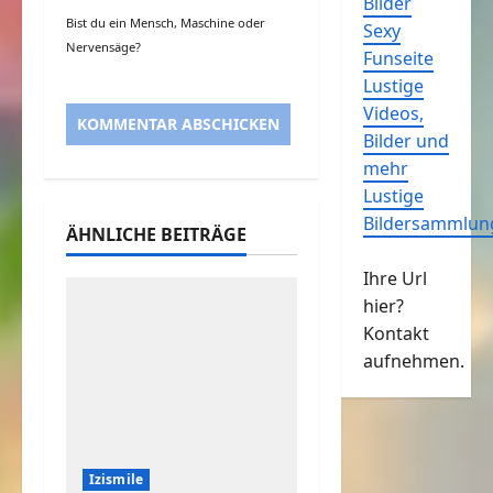
Bilder
Bist du ein Mensch, Maschine oder
Sexy
Nervensäge?
Funseite
Lustige
Videos,
Bilder und
mehr
Lustige
Bildersammlun
ÄHNLICHE BEITRÄGE
Ihre Url
hier?
Kontakt
aufnehmen.
Izismile