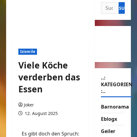
Suchen
nach:
Izismile
Viele Köche
verderben das
..:
KATEGORIEN
Essen
:..
Joker
Barnorama
12. August 2025
Eblogx
Geiler
Es gibt doch den Spruch: