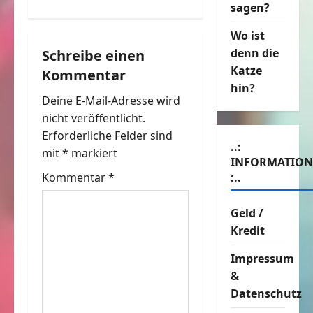
sagen?
r
Wo ist
a
denn die
Schreibe einen
Katze
Kommentar
g
hin?
Deine E-Mail-Adresse wird
s
nicht veröffentlicht.
n
Erforderliche Felder sind
..:
mit
*
markiert
INFORMATIO
a
Kommentar
*
:..
v
Geld /
i
Kredit
g
Impressum
&
a
Datenschutz