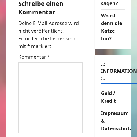
a
Schreibe einen
sagen?
Kommentar
g
Wo ist
Deine E-Mail-Adresse wird
denn die
s
nicht veröffentlicht.
Katze
n
Erforderliche Felder sind
hin?
mit
*
markiert
a
Kommentar
*
v
..:
INFORMATIO
i
:..
g
Geld /
Kredit
a
Impressum
t
&
i
Datenschutz