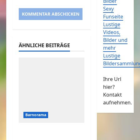
Bilder
Sexy
Funseite
Lustige
Videos,
Bilder und
ÄHNLICHE BEITRÄGE
mehr
Lustige
Bildersammlun
Ihre Url
hier?
Kontakt
aufnehmen.
Barnorama
Was ist der Katze
bester Freund?