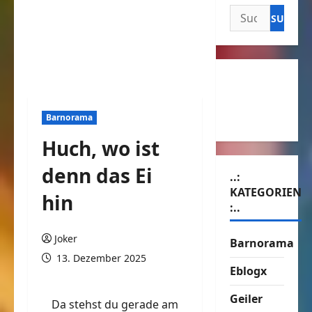
Suchen
nach:
Barnorama
Huch, wo ist
denn das Ei
..:
KATEGORIEN
hin
:..
Joker
Barnorama
13. Dezember 2025
Eblogx
Geiler
Da stehst du gerade am