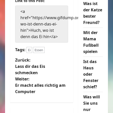
Link to this Post:
Was ist
der Katze
<a
bester
href="https://www.gifdump.org/huch-
Freund?
wo-ist-denn-das-ei-
hin">Huch, wo ist
Mit der
denn das Ei hin</a>
Mama
Fußball
Tags:
Ei
Essen
spielen
B
Zurück:
Ist das
Lass dir das Eis
Haus
e
schmecken
oder
Weiter:
Fenster
i
Er macht alles richtig am
schief?
t
Computer
Was will
r
Sie uns
nur