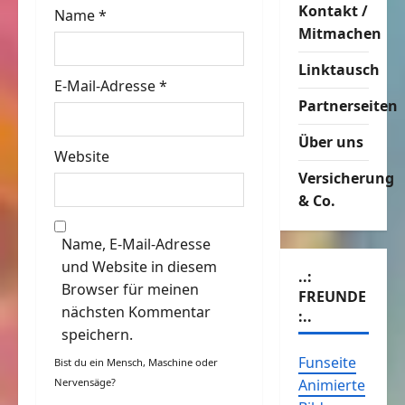
o
Kontakt /
Name
*
Mitmachen
n
Linktausch
E-Mail-Adresse
*
Partnerseiten
Über uns
Website
Versicherung
& Co.
Name, E-Mail-Adresse
und Website in diesem
..:
Browser für meinen
FREUNDE
nächsten Kommentar
:..
speichern.
Funseite
Bist du ein Mensch, Maschine oder
Nervensäge?
Animierte