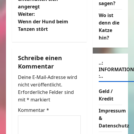
sagen?
angeregt
i
Weiter:
Wo ist
t
Wenn der Hund beim
denn die
Tanzen stört
Katze
r
hin?
a
Schreibe einen
g
..:
Kommentar
INFORMATIO
s
:..
Deine E-Mail-Adresse wird
n
nicht veröffentlicht.
Geld /
Erforderliche Felder sind
a
Kredit
mit
*
markiert
v
Kommentar
*
Impressum
&
i
Datenschutz