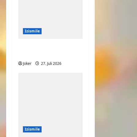
Izismile
Ist das Haus oder
Fenster schief?
Joker
27. Juli 2026
Izismile