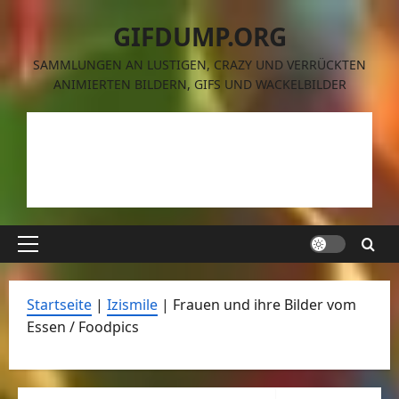
Zum
GIFDUMP.ORG
Inhalt
springen
SAMMLUNGEN AN LUSTIGEN, CRAZY UND VERRÜCKTEN
ANIMIERTEN BILDERN, GIFS UND WACKELBILDER
Primäres
Menü
Startseite
|
Izismile
|
Frauen und ihre Bilder vom
Essen / Foodpics