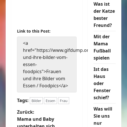
Was ist
der Katze
bester
Freund?
Link to this Post:
Mit der
<a
Mama
href="https://www.gifdump.org/frauen-
Fußball
und-ihre-bilder-vom-
spielen
essen-
Ist das
foodpics">Frauen
Haus
und ihre Bilder vom
oder
Essen / Foodpics</a>
Fenster
schief?
Tags:
Bilder
Essen
Frau
Was will
B
Zurück:
Sie uns
Mama und Baby
nur
e
unterhalten sich