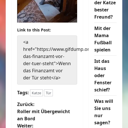
der Katze
bester
Freund?
Mit der
Link to this Post:
Mama
<a
Fußball
href="https://www.gifdump.org/wenn-
spielen
das-finanzamt-vor-
Ist das
der-tuer-steht">Wenn
Haus
das Finanzamt vor
oder
der Tür steht</a>
Fenster
schief?
Tags:
Katze
Tür
Was will
B
Zurück:
Sie uns
Roller mit Übergewicht
nur
e
an Bord
sagen?
Weiter: