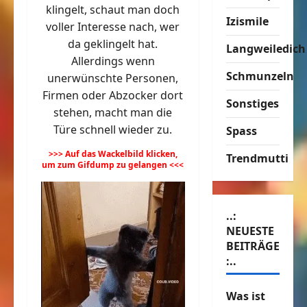
klingelt, schaut man doch
Izismile
voller Interesse nach, wer
da geklingelt hat.
Langweiledich
Allerdings wenn
Schmunzeln
unerwünschte Personen,
Firmen oder Abzocker dort
Sonstiges
stehen, macht man die
Türe schnell wieder zu.
Spass
>>> Auf das Wackelbild klicken,
Trendmutti
um zum Gifdump zu gelangen <<<
..:
NEUESTE
BEITRÄGE
:..
Was ist