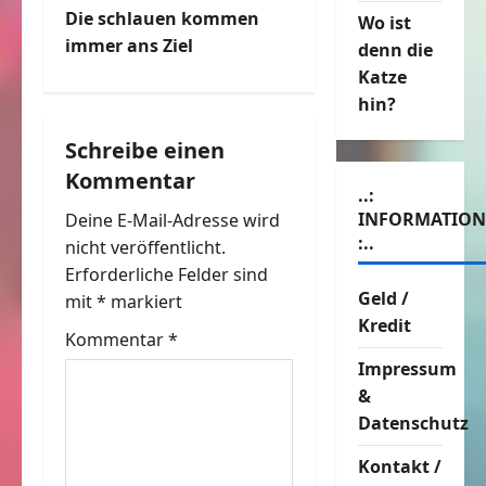
i
Die schlauen kommen
Wo ist
t
immer ans Ziel
denn die
Katze
r
hin?
a
Schreibe einen
Kommentar
g
..:
INFORMATIO
Deine E-Mail-Adresse wird
s
:..
nicht veröffentlicht.
n
Erforderliche Felder sind
Geld /
mit
*
markiert
a
Kredit
Kommentar
*
v
Impressum
&
i
Datenschutz
g
Kontakt /