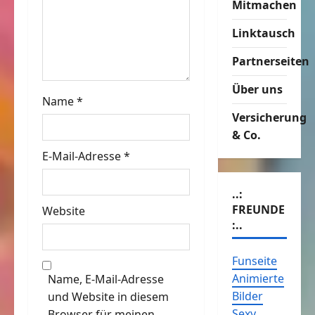
Mitmachen
a
Linktausch
t
Partnerseiten
i
Über uns
o
Name
*
Versicherung
n
& Co.
E-Mail-Adresse
*
..:
FREUNDE
Website
:..
Funseite
Animierte
Name, E-Mail-Adresse
Bilder
und Website in diesem
Sexy
Browser für meinen