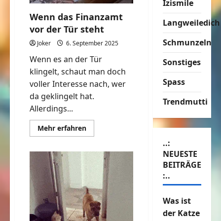
Izismile
Wenn das Finanzamt
Langweiledich
vor der Tür steht
Schmunzeln
Joker
6. September 2025
Wenn es an der Tür
Sonstiges
klingelt, schaut man doch
Spass
voller Interesse nach, wer
da geklingelt hat.
Trendmutti
Allerdings...
Mehr
Mehr erfahren
Informationen
über
..:
Wenn
NEUESTE
das
Finanzamt
BEITRÄGE
vor
:..
der
Tür
steht
Was ist
der Katze