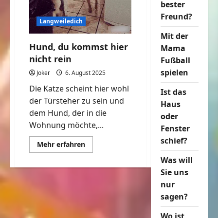
bester
Freund?
Langweiledich
Mit der
Hund, du kommst hier
Mama
nicht rein
Fußball
spielen
Joker
6. August 2025
Die Katze scheint hier wohl
Ist das
der Türsteher zu sein und
Haus
dem Hund, der in die
oder
Wohnung möchte,...
Fenster
schief?
Mehr
Mehr erfahren
Informationen
über
Was will
Hund,
du
Sie uns
kommst
nur
hier
nicht
sagen?
rein
Wo ist