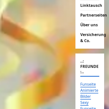
Linktausch
Partnerseiten
Über uns
Versicherung
& Co.
..:
FREUNDE
:..
Funseite
Animierte
Bilder
Sexy
Funseite