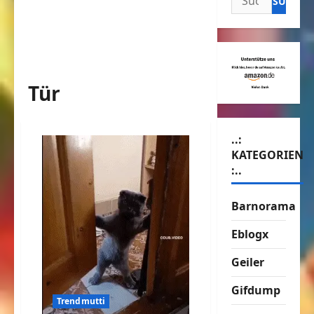
nach:
Tür
..:
KATEGORIEN
:..
Barnorama
Eblogx
Geiler
Gifdump
Trendmutti