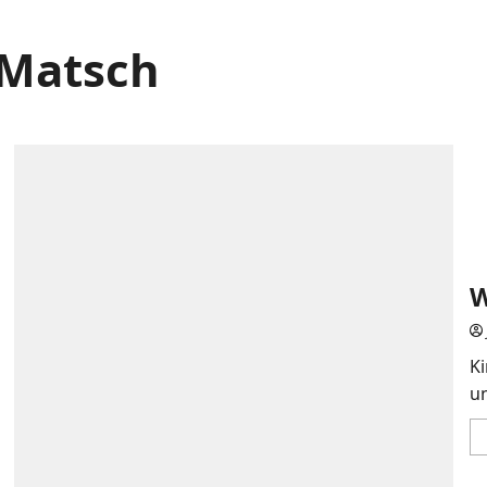
Matsch
W
Ki
un