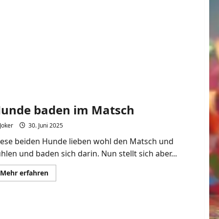
hatte
jemand
richtig
viel
Spaß
unde baden im Matsch
Joker
30. Juni 2025
iese beiden Hunde lieben wohl den Matsch und
hlen und baden sich darin. Nun stellt sich aber...
Mehr
Mehr erfahren
Informationen
über
Hunde
baden
im
Matsch