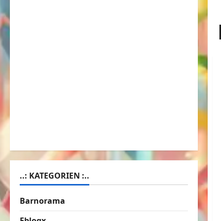
..: KATEGORIEN :..
Barnorama
Eblogx