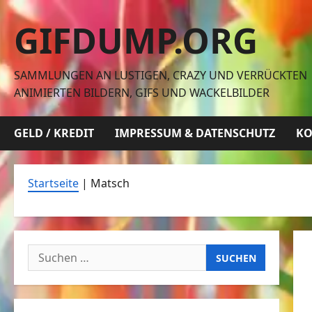
Zum
GIFDUMP.ORG
Inhalt
springen
SAMMLUNGEN AN LUSTIGEN, CRAZY UND VERRÜCKTEN
ANIMIERTEN BILDERN, GIFS UND WACKELBILDER
GELD / KREDIT
IMPRESSUM & DATENSCHUTZ
KO
Startseite
|
Matsch
Suchen
nach: