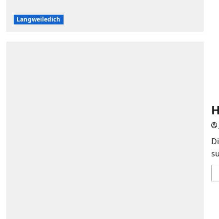
Langweiledich
H
D
su