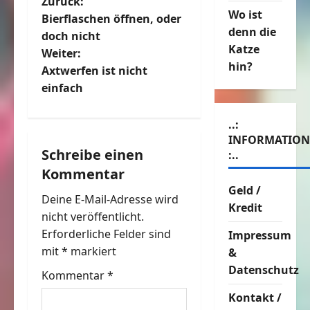
B
Zurück:
Wo ist
Bierflaschen öffnen, oder
e
denn die
doch nicht
Katze
Weiter:
i
hin?
Axtwerfen ist nicht
t
einfach
r
..:
INFORMATIO
a
Schreibe einen
:..
Kommentar
g
Geld /
Deine E-Mail-Adresse wird
s
Kredit
nicht veröffentlicht.
n
Erforderliche Felder sind
Impressum
mit
*
markiert
&
a
Datenschutz
Kommentar
*
v
Kontakt /