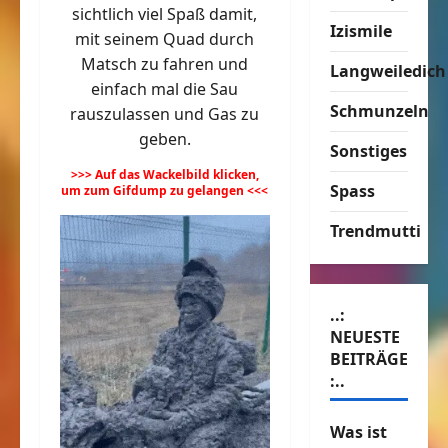
sichtlich viel Spaß damit,
Izismile
mit seinem Quad durch
Matsch zu fahren und
Langweiledich
einfach mal die Sau
Schmunzeln
rauszulassen und Gas zu
geben.
Sonstiges
>>> Auf das Wackelbild klicken,
Spass
um zum Gifdump zu gelangen <<<
Trendmutti
..:
NEUESTE
BEITRÄGE
:..
Was ist