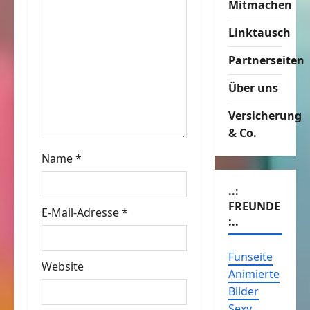
Mitmachen
i
Linktausch
g
Partnerseiten
a
Über uns
t
Versicherung
i
& Co.
o
Name
*
n
..:
FREUNDE
E-Mail-Adresse
*
:..
Funseite
Website
Animierte
Bilder
Sexy