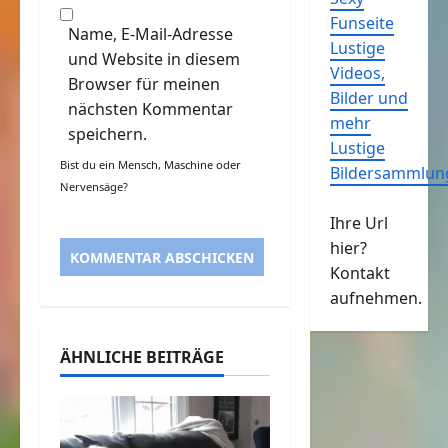
Funseite
Name, E-Mail-Adresse
Lustige
und Website in diesem
Videos,
Browser für meinen
Bilder und
nächsten Kommentar
mehr
speichern.
Lustige
Bist du ein Mensch, Maschine oder
Bildersammlun
Nervensäge?
Ihre Url
hier?
Kontakt
aufnehmen.
ÄHNLICHE BEITRÄGE