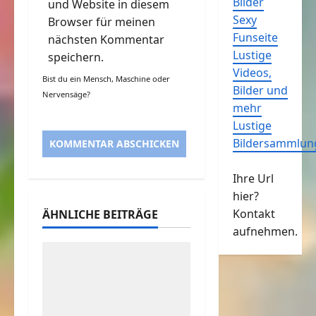
Bilder
und Website in diesem
Sexy
Browser für meinen
Funseite
nächsten Kommentar
Lustige
speichern.
Videos,
Bist du ein Mensch, Maschine oder
Bilder und
Nervensäge?
mehr
Lustige
Bildersammlun
Ihre Url
hier?
Kontakt
ÄHNLICHE BEITRÄGE
aufnehmen.