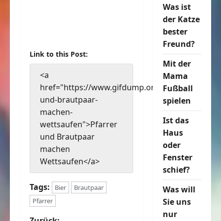
Was ist
der Katze
bester
Freund?
Link to this Post:
Mit der
<a
Mama
href="https://www.gifdump.org/pfarrer-
Fußball
und-brautpaar-
spielen
machen-
Ist das
wettsaufen">Pfarrer
Haus
und Brautpaar
oder
machen
Fenster
Wettsaufen</a>
schief?
Tags:
Bier
Brautpaar
Was will
Pfarrer
Sie uns
nur
Zurück: