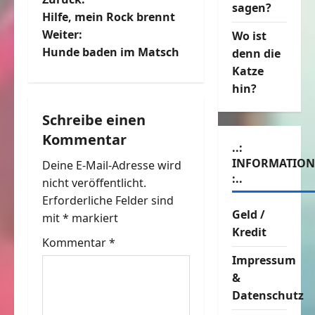
B
sagen?
Hilfe, mein Rock brennt
e
Weiter:
Wo ist
Hunde baden im Matsch
denn die
i
Katze
t
hin?
r
Schreibe einen
Kommentar
a
..:
INFORMATIO
Deine E-Mail-Adresse wird
g
:..
nicht veröffentlicht.
Erforderliche Felder sind
s
Geld /
mit
*
markiert
Kredit
n
Kommentar
*
Impressum
a
&
v
Datenschutz