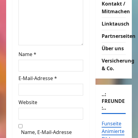
i
Kontakt /
Mitmachen
g
Linktausch
a
Partnerseiten
t
Über uns
Name
*
i
Versicherung
o
& Co.
E-Mail-Adresse
*
n
..:
FREUNDE
Website
:..
Funseite
Animierte
Name, E-Mail-Adresse