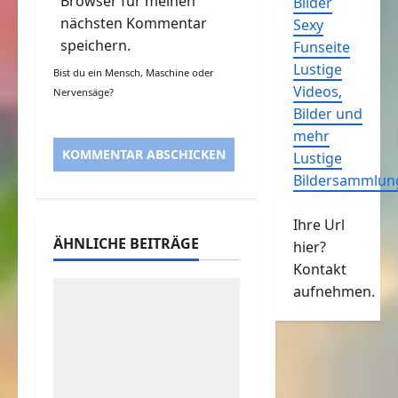
Browser für meinen
Bilder
nächsten Kommentar
Sexy
speichern.
Funseite
Lustige
Bist du ein Mensch, Maschine oder
Videos,
Nervensäge?
Bilder und
mehr
Lustige
Bildersammlun
Ihre Url
ÄHNLICHE BEITRÄGE
hier?
Kontakt
aufnehmen.