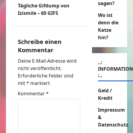
i
sagen?
Tägliche Gifdump von
t
Izismile – 60 GIFS
Wo ist
denn die
r
Katze
hin?
a
Schreibe einen
Kommentar
g
Deine E-Mail-Adresse wird
..:
s
nicht veröffentlicht.
INFORMATIO
n
:..
Erforderliche Felder sind
mit
*
markiert
a
Geld /
Kommentar
*
Kredit
v
Impressum
i
&
Datenschutz
g