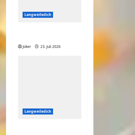
Langweiledich
Wo ist denn die Katze
hin?
Joker
23. Juli 2026
Langweiledich
So nimmt jedes Kind
seine Medizin