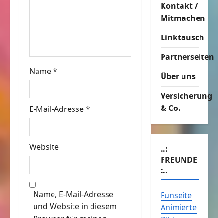
Kontakt /
a
Mitmachen
t
Linktausch
i
Partnerseiten
o
Name
*
Über uns
n
Versicherung
& Co.
E-Mail-Adresse
*
Website
..:
FREUNDE
:..
Name, E-Mail-Adresse
Funseite
und Website in diesem
Animierte