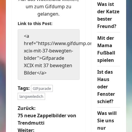
Was ist
um zum Gifdump zu
der Katze
gelangen.
bester
Link to this Post:
Freund?
<a
Mit der
href="https://www.gifdump.org/gifparade-
Mama
xcix-mit-37-bewegten-
Fußball
bilder">Gifparade
spielen
XCIX mit 37 bewegten
Ist das
Bilder</a>
Haus
oder
Tags:
GIFparade
Fenster
langweiledich
schief?
B
Zurück:
Was will
75 neue Zappelbilder von
e
Sie uns
Trendmutti
nur
Weiter: