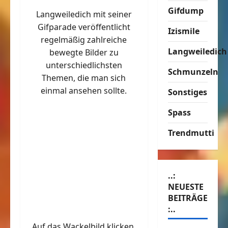
Gifdump
Langweiledich mit seiner
Gifparade veröffentlicht
Izismile
regelmäßig zahlreiche
Langweiledich
bewegte Bilder zu
unterschiedlichsten
Schmunzeln
Themen, die man sich
einmal ansehen sollte.
Sonstiges
Spass
Trendmutti
..:
NEUESTE
BEITRÄGE
:..
Auf das Wackelbild klicken,