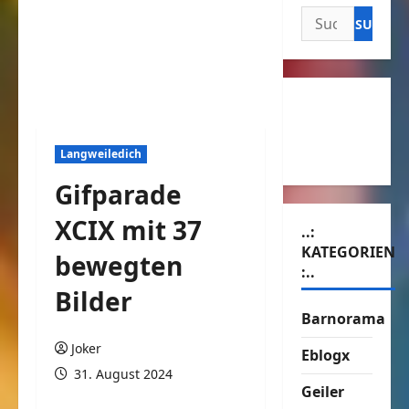
Suchen
nach:
Langweiledich
Gifparade
XCIX mit 37
..:
KATEGORIEN
bewegten
:..
Bilder
Barnorama
Joker
Eblogx
31. August 2024
Geiler