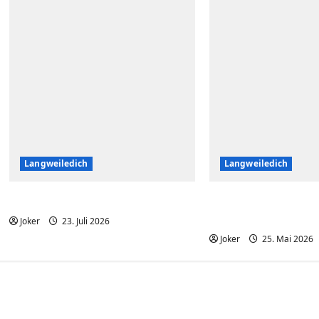
Langweiledich
Langweiledich
Wo ist denn die Katze hin?
So nimmt jedes K
Medizin
Joker
23. Juli 2026
Joker
25. Mai 2026