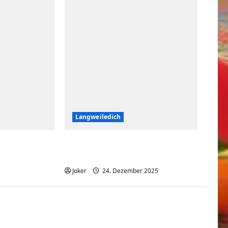
Langweiledich
ind seine
Hier hatte jemand richtig
viel Spaß
Joker
24. Dezember 2025