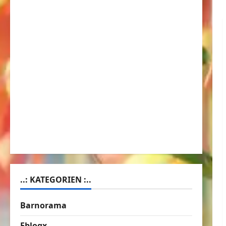
..: KATEGORIEN :..
Barnorama
Eblogx