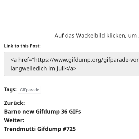
Auf das Wackelbild klicken, um
Link to this Post:
<a href="https://www.gifdump.org/gifparade-von
langweiledich im Juli</a>
Tags:
GIFparade
B
Zurück:
Barno new Gifdump 36 GIFs
e
Weiter:
i
Trendmutti Gifdump #725