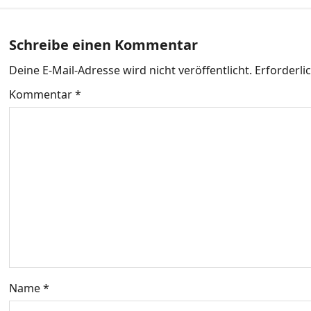
t
r
Schreibe einen Kommentar
a
Deine E-Mail-Adresse wird nicht veröffentlicht.
Erforderli
g
Kommentar
*
s
n
a
v
i
g
Name
*
a