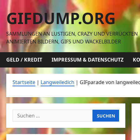
Zum
GIFDUMP.ORG
Inhalt
springen
SAMMLUNGEN AN LUSTIGEN, CRAZY UND VERRÜCKTEN
ANIMIERTEN BILDERN, GIFS UND WACKELBILDER
GELD / KREDIT
IMPRESSUM & DATENSCHUTZ
KO
Startseite
|
Langweiledich
|
GIFparade von langweiledi
Suchen
nach: