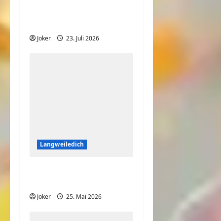
Wo ist denn die Katze
hin?
Joker
23. Juli 2026
Langweiledich
So nimmt jedes Kind
seine Medizin
Joker
25. Mai 2026