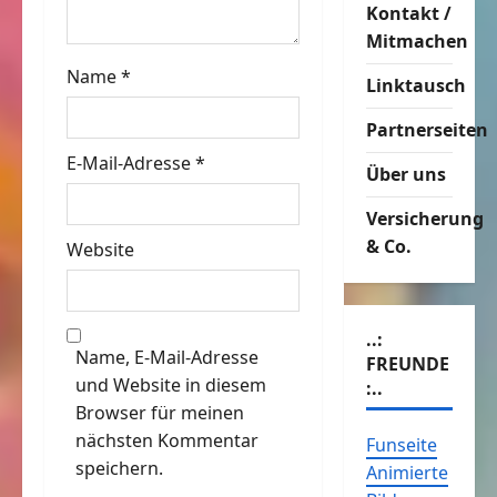
Kontakt /
i
Mitmachen
o
Name
*
Linktausch
n
Partnerseiten
E-Mail-Adresse
*
Über uns
Versicherung
& Co.
Website
..:
Name, E-Mail-Adresse
FREUNDE
und Website in diesem
:..
Browser für meinen
nächsten Kommentar
Funseite
speichern.
Animierte