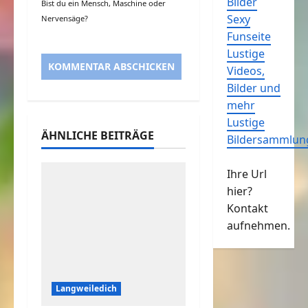
Bilder
Bist du ein Mensch, Maschine oder
Sexy
Nervensäge?
Funseite
Lustige
Videos,
Bilder und
mehr
Lustige
ÄHNLICHE BEITRÄGE
Bildersammlun
Ihre Url
hier?
Kontakt
aufnehmen.
Langweiledich