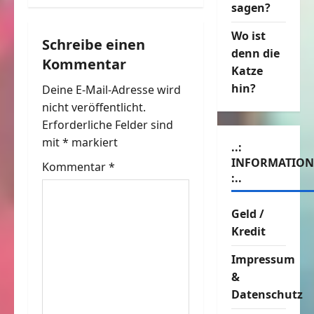
r
sagen?
a
Wo ist
Schreibe einen
denn die
Kommentar
g
Katze
hin?
Deine E-Mail-Adresse wird
s
nicht veröffentlicht.
n
Erforderliche Felder sind
mit
*
markiert
..:
a
INFORMATIO
Kommentar
*
:..
v
i
Geld /
Kredit
g
Impressum
a
&
Datenschutz
t