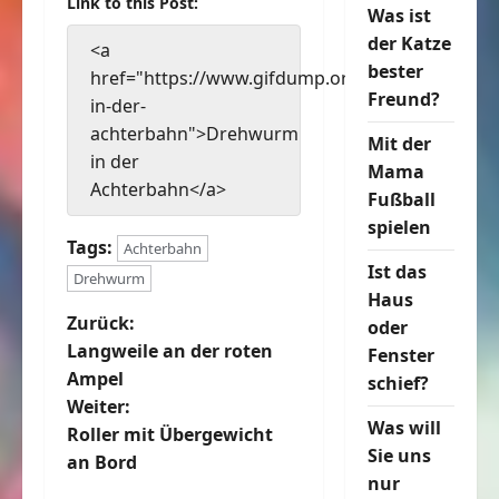
Link to this Post:
Was ist
der Katze
<a
bester
href="https://www.gifdump.org/drehwurm-
Freund?
in-der-
achterbahn">Drehwurm
Mit der
in der
Mama
Achterbahn</a>
Fußball
spielen
Tags:
Achterbahn
Ist das
Drehwurm
Haus
B
Zurück:
oder
Langweile an der roten
Fenster
e
Ampel
schief?
Weiter:
i
Was will
Roller mit Übergewicht
Sie uns
t
an Bord
nur