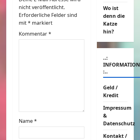
nicht veröffentlicht.
Wo ist
s
Erforderliche Felder sind
denn die
n
mit
*
markiert
Katze
hin?
Kommentar
*
a
v
..:
i
INFORMATIO
:..
g
Geld /
a
Kredit
t
Impressum
i
&
Name
*
Datenschutz
o
Kontakt /