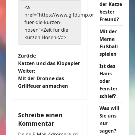
der Katze
<a
bester
href="https://www.gifdump.org/zeit-
Freund?
fuer-die-kurzen-
hosen">Zeit für die
Mit der
kurzen Hosen</a>
Mama
Fußball
spielen
B
Zurück:
Katzen und das Klopapier
Ist das
e
Weiter:
Haus
Mit der Drohne das
i
oder
Grillfeuer anmachen
Fenster
t
schief?
r
Was will
Schreibe einen
Sie uns
a
Kommentar
nur
sagen?
g
Deine E-Mail-Adresse wird