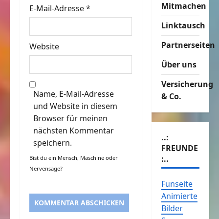
n
Mitmachen
E-Mail-Adresse
*
Linktausch
Partnerseiten
Website
Über uns
Versicherung
Name, E-Mail-Adresse
& Co.
und Website in diesem
Browser für meinen
nächsten Kommentar
..:
speichern.
FREUNDE
:..
Bist du ein Mensch, Maschine oder
Nervensäge?
Funseite
Animierte
Bilder