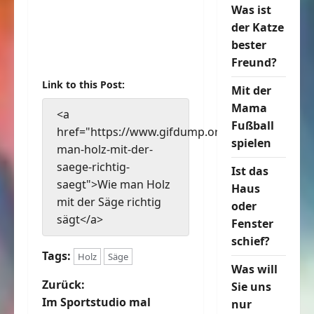
Was ist
der Katze
bester
Freund?
Link to this Post:
Mit der
Mama
<a
Fußball
href="https://www.gifdump.org/wie-
spielen
man-holz-mit-der-
saege-richtig-
Ist das
saegt">Wie man Holz
Haus
mit der Säge richtig
oder
sägt</a>
Fenster
schief?
Tags:
Holz
Säge
Was will
B
Zurück:
Sie uns
Im Sportstudio mal
nur