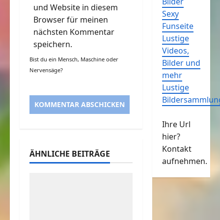
Bilder
und Website in diesem
Sexy
Browser für meinen
Funseite
nächsten Kommentar
Lustige
speichern.
Videos,
Bist du ein Mensch, Maschine oder
Bilder und
Nervensäge?
mehr
Lustige
Bildersammlun
Ihre Url
hier?
Kontakt
ÄHNLICHE BEITRÄGE
aufnehmen.