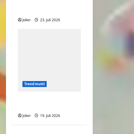
Was will Sie uns nur
sagen?
Joker
23. Juli 2026
Trendmutti
Roter Teppich wird zur
Stolperfalle
Joker
19. Juli 2026