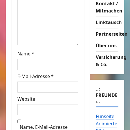
g
Kontakt /
Mitmachen
a
Linktausch
t
Partnerseiten
i
Über uns
o
Name
*
Versicherung
n
& Co.
E-Mail-Adresse
*
..:
FREUNDE
Website
:..
Funseite
Animierte
Name, E-Mail-Adresse