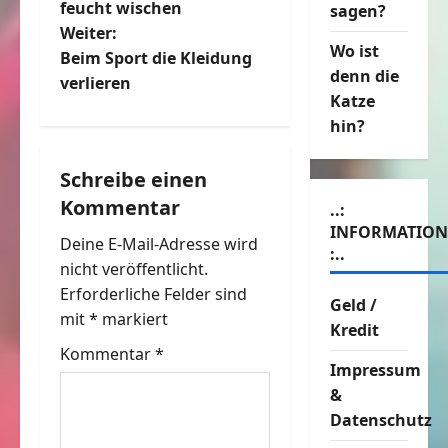
e
feucht wischen
sagen?
Weiter:
i
Wo ist
Beim Sport die Kleidung
denn die
t
verlieren
Katze
r
hin?
a
Schreibe einen
Kommentar
g
..:
INFORMATIO
Deine E-Mail-Adresse wird
s
:..
nicht veröffentlicht.
n
Erforderliche Felder sind
Geld /
mit
*
markiert
Kredit
a
Kommentar
*
Impressum
v
&
i
Datenschutz