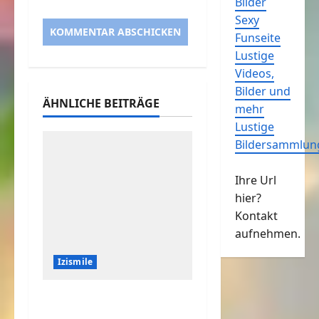
Bilder
Sexy
Funseite
Lustige
Videos,
Bilder und
ÄHNLICHE BEITRÄGE
mehr
Lustige
Bildersammlun
Ihre Url
hier?
Kontakt
aufnehmen.
Izismile
Ist das Haus oder
Fenster schief?