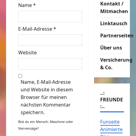
o
Kontakt /
Name
*
Mitmachen
n
Linktausch
E-Mail-Adresse
*
Partnerseiten
Über uns
Website
Versicherung
& Co.
Name, E-Mail-Adresse
und Website in diesem
..:
Browser für meinen
FREUNDE
nächsten Kommentar
:..
speichern.
Funseite
Bist du ein Mensch, Maschine oder
Nervensäge?
Animierte