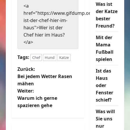
Was ist
<a
der Katze
href="https://www.gifdump.org/wer-
bester
ist-der-chef-hier-im-
Freund?
haus">Wer ist der
Chef hier im Haus?
Mit der
</a>
Mama
Fußball
Tags:
Chef
Hund
Katze
spielen
B
Zurück:
Ist das
Bei jedem Wetter Rasen
Haus
e
mähen
oder
Weiter:
Fenster
i
Warum ich gerne
schief?
t
spazieren gehe
Was will
r
Sie uns
nur