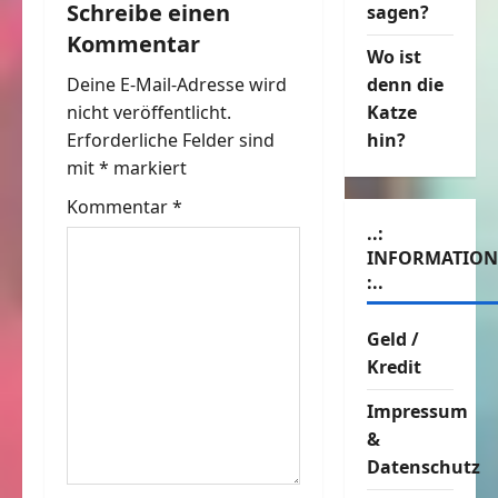
a
Schreibe einen
sagen?
Kommentar
g
Wo ist
Deine E-Mail-Adresse wird
denn die
s
nicht veröffentlicht.
Katze
n
Erforderliche Felder sind
hin?
mit
*
markiert
a
Kommentar
*
v
..:
INFORMATIO
i
:..
g
Geld /
Kredit
a
Impressum
t
&
i
Datenschutz