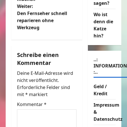
sagen?
Weiter:
i
Den Fernseher schnell
Wo ist
t
reparieren ohne
denn die
Werkzeug
Katze
r
hin?
a
Schreibe einen
g
..:
Kommentar
INFORMATIO
s
:..
Deine E-Mail-Adresse wird
n
nicht veröffentlicht.
Geld /
Erforderliche Felder sind
a
Kredit
mit
*
markiert
v
Kommentar
*
Impressum
&
i
Datenschutz