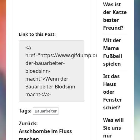
Was ist
der Katze
bester
Freund?
Link to this Post:
Mit der
<a
Mama
href="https://www.gifdump.org/wenn-
Fußball
der-bauarbeiter-
spielen
bloedsinn-
Ist das
macht">Wenn der
Haus
Bauarbeiter Blödsinn
oder
macht</a>
Fenster
schief?
Tags:
Bauarbeiter
Was will
B
Zurück:
Sie uns
Arschbombe im Fluss
nur
e
machen