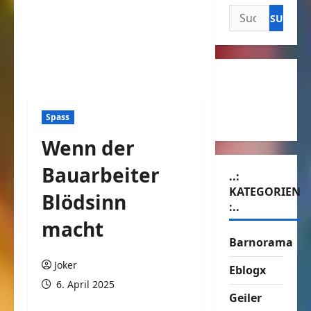
Suchen
nach:
Spass
Wenn der
Bauarbeiter
..:
KATEGORIEN
Blödsinn
:..
macht
Barnorama
Joker
Eblogx
6. April 2025
Geiler