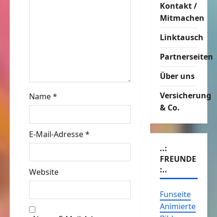
g
Kontakt /
Mitmachen
a
Linktausch
t
Partnerseiten
i
Über uns
o
Versicherung
Name
*
n
& Co.
E-Mail-Adresse
*
..:
FREUNDE
:..
Website
Funseite
Animierte