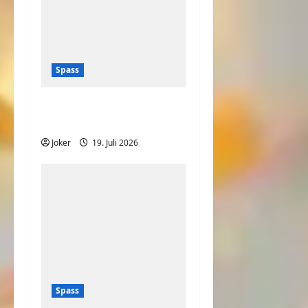
Spass
Wozu benötigt Sie das
Handtuch?
Joker
19. Juli 2026
Spass