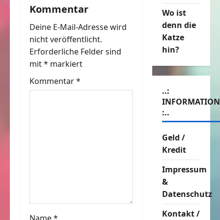
Kommentar
g
Wo ist
denn die
Deine E-Mail-Adresse wird
s
Katze
nicht veröffentlicht.
hin?
n
Erforderliche Felder sind
mit
*
markiert
a
Kommentar
*
..:
v
INFORMATIO
i
:..
g
Geld /
Kredit
a
Impressum
t
&
Datenschutz
i
Kontakt /
Name
*