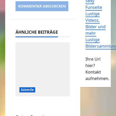
Sexy
Funseite
Lustige
Videos,
Bilder und
ÄHNLICHE BEITRÄGE
mehr
Lustige
Bildersammlun
Ihre Url
hier?
Kontakt
aufnehmen.
Izismile
Ist das Haus oder
Fenster schief?