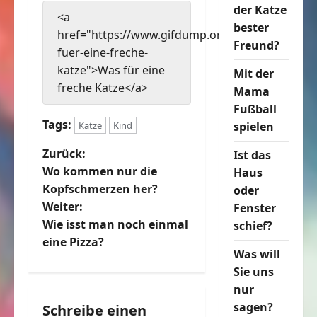
der Katze
<a
bester
href="https://www.gifdump.org/was-
Freund?
fuer-eine-freche-
katze">Was für eine
Mit der
freche Katze</a>
Mama
Fußball
Tags:
Katze
Kind
spielen
B
Zurück:
Ist das
Wo kommen nur die
Haus
e
Kopfschmerzen her?
oder
Weiter:
Fenster
i
Wie isst man noch einmal
schief?
t
eine Pizza?
Was will
r
Sie uns
nur
a
sagen?
Schreibe einen