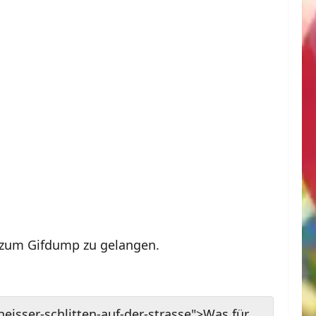
 zum Gifdump zu gelangen.
eisser-schlitten-auf-der-strasse">Was für