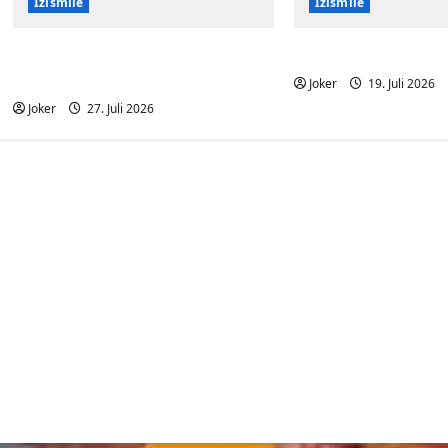
Izismile
Izismile
Ist das Haus oder Fenster
Speed auf dem L
schief?
Joker
19. Juli 2026
Joker
27. Juli 2026