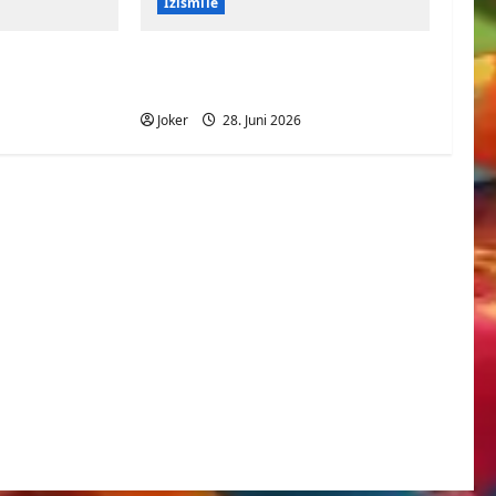
Izismile
aufband
Große Portion Pommes mit
viel Fleisch
Joker
28. Juni 2026