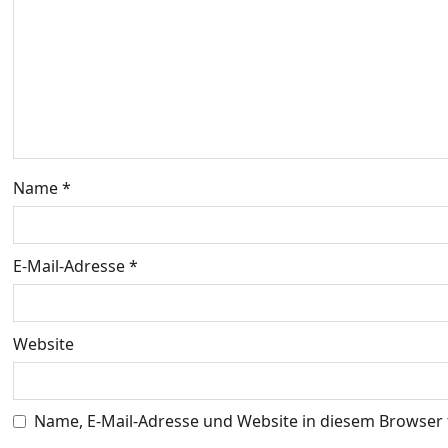
a
v
i
g
Name
*
a
t
E-Mail-Adresse
*
i
o
Website
n
Name, E-Mail-Adresse und Website in diesem Browser