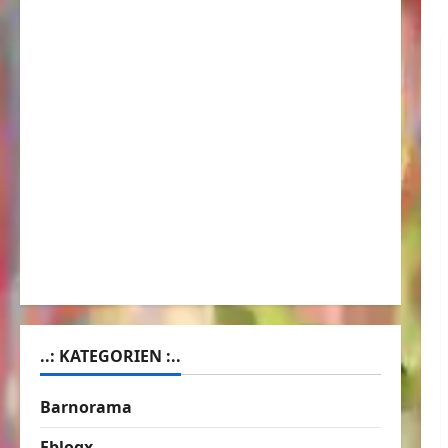
..: KATEGORIEN :..
Barnorama
Eblogx