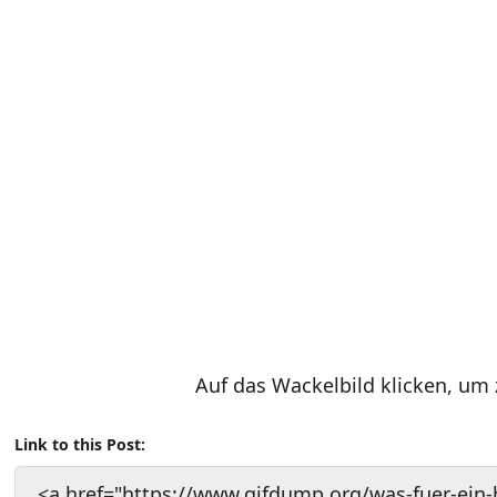
Auf das Wackelbild klicken, um
Link to this Post:
<a href="https://www.gifdump.org/was-fuer-ein-h