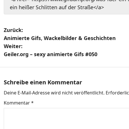
ein heißer Schlitten auf der Straße</a>
B
Zurück:
Animierte Gifs, Wackelbilder & Geschichten
e
Weiter:
i
Geiler.org – sexy animierte Gifs #050
t
r
Schreibe einen Kommentar
a
Deine E-Mail-Adresse wird nicht veröffentlicht.
Erforderli
g
Kommentar
*
s
n