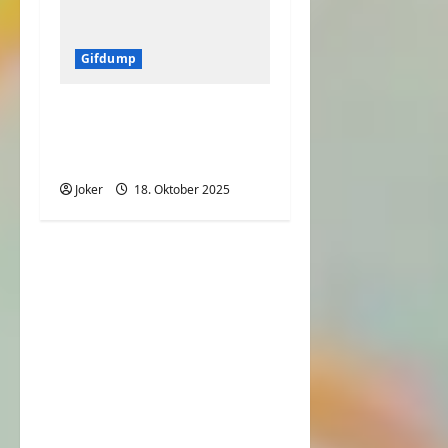
Gifdump
Animierte
Wackelbilder & Gifs –
Gifdump.org #19
Joker
18. Oktober 2025