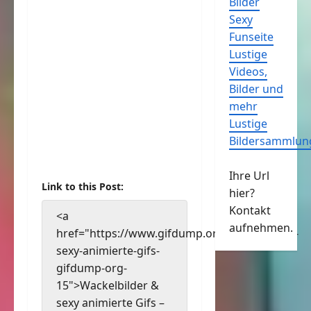
Bilder
Sexy
Funseite
Lustige
Videos,
Bilder und
mehr
Lustige
Bildersammlun
Ihre Url
Link to this Post:
hier?
Kontakt
<a
aufnehmen.
href="https://www.gifdump.org/wackelbilder-
sexy-animierte-gifs-
gifdump-org-
15">Wackelbilder &
sexy animierte Gifs –