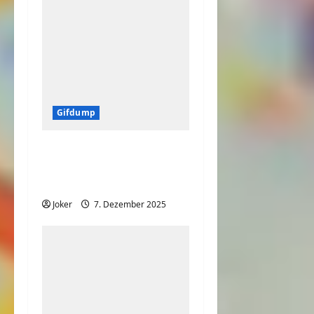
Gifdump
Animierte
Wackelbilder & Gifs –
Gifdump.org #20
Joker
7. Dezember 2025