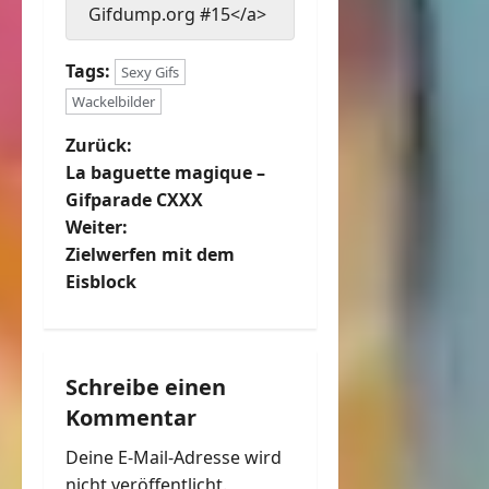
Gifdump.org #15</a>
Tags:
Sexy Gifs
Wackelbilder
B
Zurück:
La baguette magique –
e
Gifparade CXXX
Weiter:
i
Zielwerfen mit dem
t
Eisblock
r
a
Schreibe einen
Kommentar
g
Deine E-Mail-Adresse wird
s
nicht veröffentlicht.