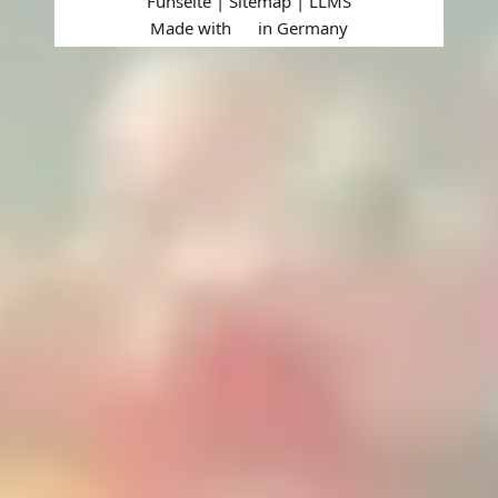
Funseite |
Sitemap
|
LLMS
Made with
in Germany