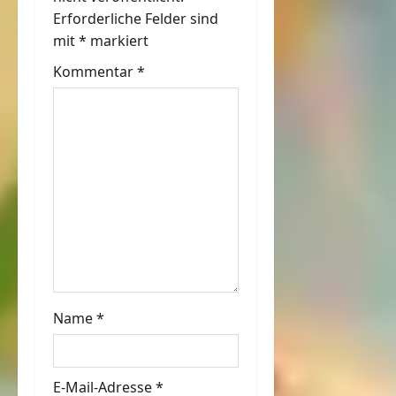
n
Erforderliche Felder sind
mit
*
markiert
a
Kommentar
*
v
i
g
a
t
i
o
Name
*
n
E-Mail-Adresse
*