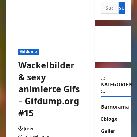
Suchen
nach:
Gifdump
Wackelbilder
& sexy
..:
KATEGORIEN
animierte Gifs
:..
– Gifdump.org
Barnorama
#15
Eblogx
Joker
Geiler