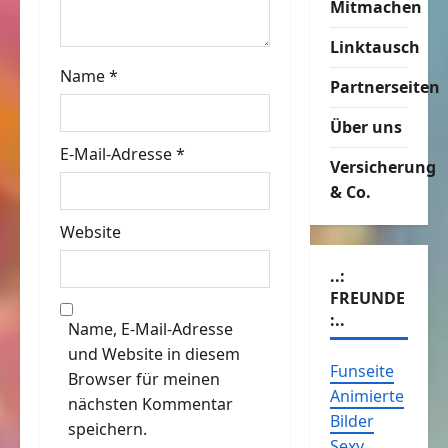
Mitmachen
i
Linktausch
o
Name
*
Partnerseiten
n
Über uns
E-Mail-Adresse
*
Versicherung
& Co.
Website
..:
FREUNDE
:..
Name, E-Mail-Adresse
und Website in diesem
Funseite
Browser für meinen
Animierte
nächsten Kommentar
Bilder
speichern.
Sexy