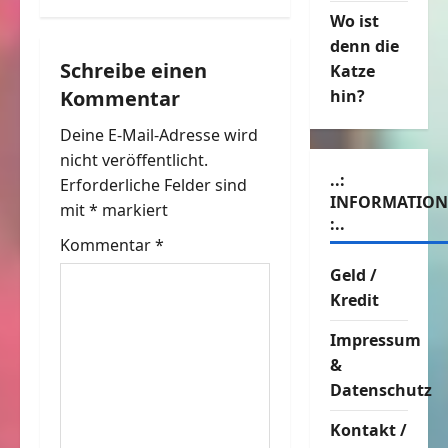
r
Wo ist
denn die
a
Schreibe einen
Katze
hin?
Kommentar
g
Deine E-Mail-Adresse wird
s
nicht veröffentlicht.
..:
n
Erforderliche Felder sind
INFORMATIO
mit
*
markiert
:..
a
Kommentar
*
v
Geld /
Kredit
i
Impressum
g
&
Datenschutz
a
Kontakt /
t