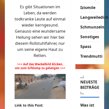
Es gibt Situationen im
Izismile
Leben, da werden
Langweiledich
todkranke Leute auf einmal
wieder kerngesund.
Schmunzeln
Genauso eine wundersame
Sonstiges
Heilung sehen wir hier bei
diesem Rollstuhlfahrer, nur
Spass
um seine eigene Haut zu
Retten.
Trendmutti
>>> Auf das Wackelbild klicken,
um zum Gifdump zu gelangen <<<
..:
NEUESTE
BEITRÄGE
:..
Was ist
Link to this Post: