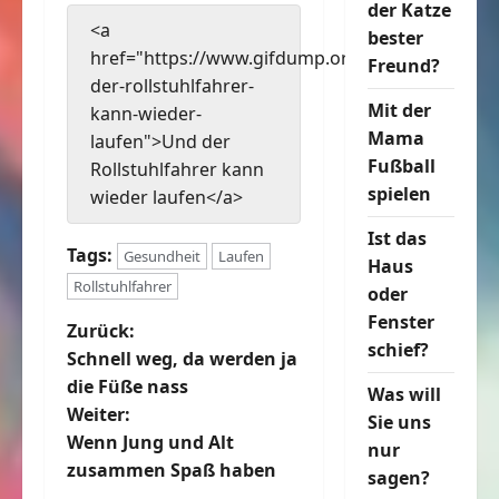
der Katze
<a
bester
href="https://www.gifdump.org/und-
Freund?
der-rollstuhlfahrer-
Mit der
kann-wieder-
Mama
laufen">Und der
Fußball
Rollstuhlfahrer kann
spielen
wieder laufen</a>
Ist das
Tags:
Gesundheit
Laufen
Haus
Rollstuhlfahrer
oder
Fenster
B
Zurück:
schief?
Schnell weg, da werden ja
e
die Füße nass
Was will
Weiter:
Sie uns
i
Wenn Jung und Alt
nur
t
zusammen Spaß haben
sagen?