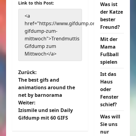
Link to this Post:
Was ist
der Katze
<a
bester
href="https://www.gifdump.org/trendmuttis-
Freund?
gifdump-zum-
mittwoch">Trendmuttis
Mit der
Gifdump zum
Mama
Mittwoch</a>
Fußball
spielen
B
Zurück:
Ist das
The best gifs and
Haus
e
animations around the
oder
net by barnorama
Fenster
i
Weiter:
schief?
t
Izismile und sein Daily
Was will
Gifdump mit 60 GIFS
r
Sie uns
nur