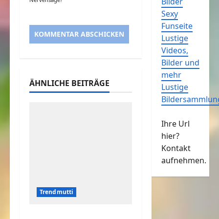
Bilder
Sexy
Funseite
Lustige
Videos,
Bilder und
mehr
ÄHNLICHE BEITRÄGE
Lustige
Bildersammlun
Ihre Url
hier?
Kontakt
aufnehmen.
Trendmutti
Mit der Mama Fußball