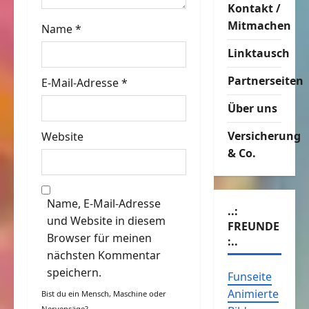
o
Kontakt /
Mitmachen
Name
*
n
Linktausch
Partnerseiten
E-Mail-Adresse
*
Über uns
Versicherung
Website
& Co.
Name, E-Mail-Adresse
..:
und Website in diesem
FREUNDE
Browser für meinen
:..
nächsten Kommentar
speichern.
Funseite
Animierte
Bist du ein Mensch, Maschine oder
Nervensäge?