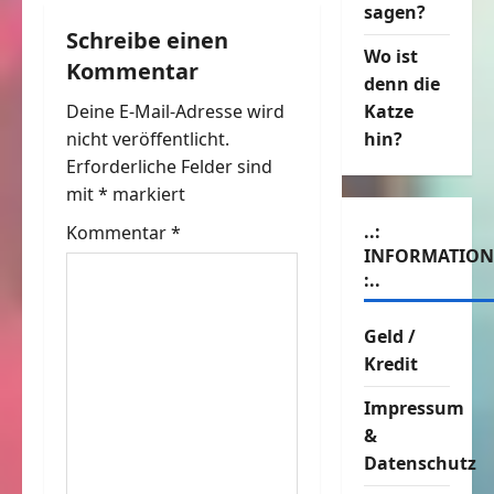
a
sagen?
Schreibe einen
g
Wo ist
Kommentar
denn die
s
Deine E-Mail-Adresse wird
Katze
n
nicht veröffentlicht.
hin?
Erforderliche Felder sind
a
mit
*
markiert
v
..:
Kommentar
*
INFORMATIO
i
:..
g
Geld /
Kredit
a
Impressum
t
&
i
Datenschutz