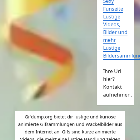
Sexy
Funseite
Lustige
Videos,
Bilder und
mehr
Lustige
Bildersammlun
Ihre Url
hier?
Kontakt
aufnehmen.
Gifdump.org bietet dir lustige und kuriose
animierte Gifsammlungen und Wackelbilder aus
dem Internet an. Gifs sind kurze animierte
Videos, die meist eine lustige Handlung zeigen