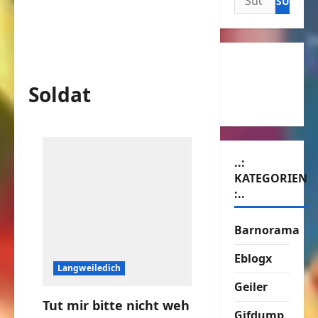
nach:
Soldat
..:
KATEGORIEN
:..
Barnorama
Eblogx
Langweiledich
Geiler
Tut mir bitte nicht weh
Gifdump