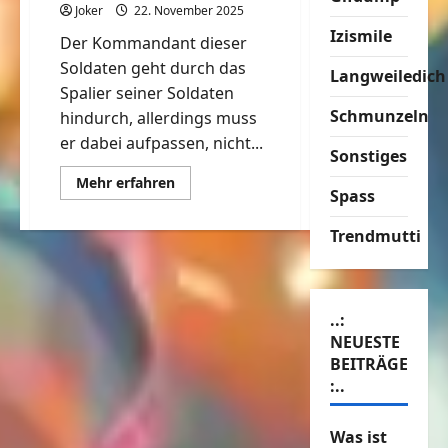
Joker
22. November 2025
Izismile
Der Kommandant dieser
Soldaten geht durch das
Langweiledich
Spalier seiner Soldaten
Schmunzeln
hindurch, allerdings muss
er dabei aufpassen, nicht...
Sonstiges
Mehr
Mehr erfahren
Spass
Informationen
über
Tut
Trendmutti
mir
bitte
nicht
weh
..:
NEUESTE
BEITRÄGE
:..
Was ist