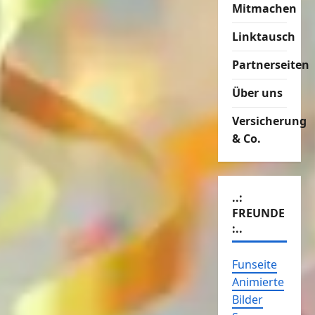
Mitmachen
Linktausch
Partnerseiten
Über uns
Versicherung
& Co.
..:
FREUNDE
:..
Funseite
Animierte
Bilder