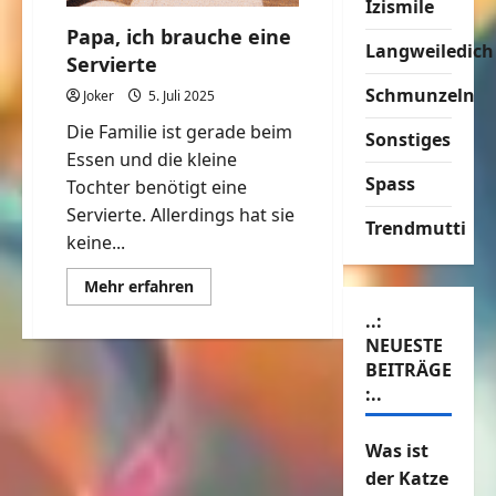
Izismile
Papa, ich brauche eine
Langweiledich
Servierte
Schmunzeln
Joker
5. Juli 2025
Die Familie ist gerade beim
Sonstiges
Essen und die kleine
Spass
Tochter benötigt eine
Servierte. Allerdings hat sie
Trendmutti
keine...
Mehr
Mehr erfahren
Informationen
über
..:
Papa,
NEUESTE
ich
brauche
BEITRÄGE
eine
:..
Servierte
Was ist
der Katze