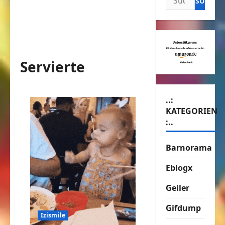
nach:
Servierte
..:
KATEGORIEN
:..
Barnorama
Eblogx
Geiler
Gifdump
Izismile