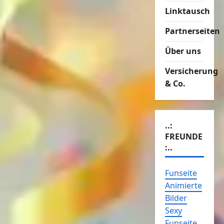
Linktausch
Partnerseiten
Über uns
Versicherung
& Co.
..:
FREUNDE
:..
Funseite
Animierte
Bilder
Sexy
Funseite