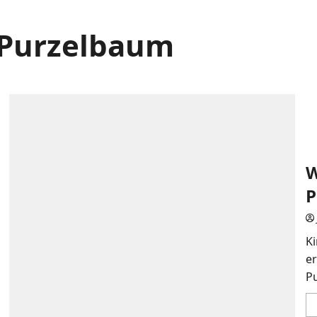
Purzelbaum
W
P
Ki
er
P