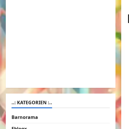
..: KATEGORIEN :..
Barnorama
Eblogx