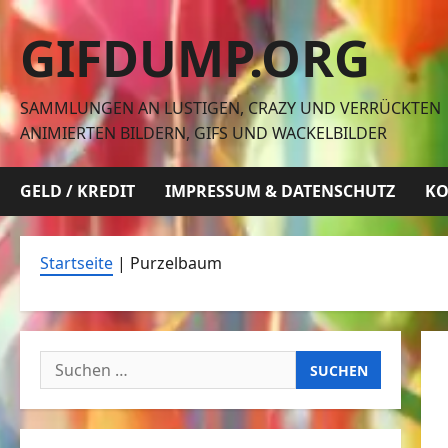
Zum
GIFDUMP.ORG
Inhalt
springen
SAMMLUNGEN AN LUSTIGEN, CRAZY UND VERRÜCKTEN
ANIMIERTEN BILDERN, GIFS UND WACKELBILDER
GELD / KREDIT
IMPRESSUM & DATENSCHUTZ
KO
Startseite
|
Purzelbaum
Suchen
nach: