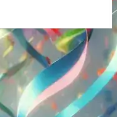
über
Hund
und
Postbote
sind
keine
Freunde