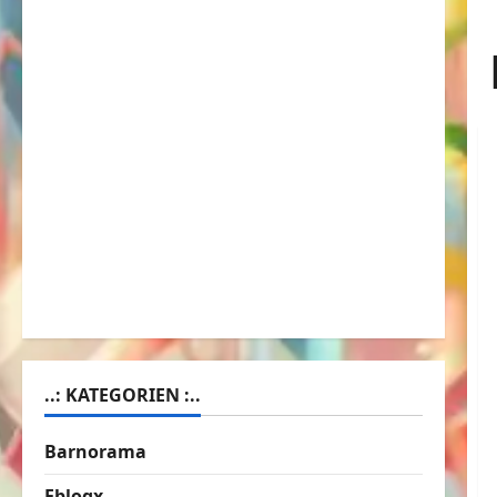
..: KATEGORIEN :..
Barnorama
Eblogx