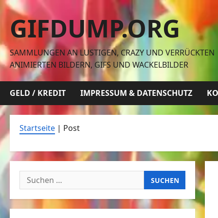
Zum
GIFDUMP.ORG
Inhalt
springen
SAMMLUNGEN AN LUSTIGEN, CRAZY UND VERRÜCKTEN
ANIMIERTEN BILDERN, GIFS UND WACKELBILDER
GELD / KREDIT
IMPRESSUM & DATENSCHUTZ
KO
Startseite
|
Post
Suchen
nach: