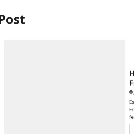
Post
H
F
Es
F
fe