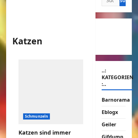
nach:
Katzen
..:
KATEGORIEN
:..
Barnorama
Eblogx
Schmunzeln
Geiler
Katzen sind immer
Gifdump