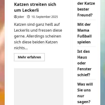
der Katze
Katzen streiten sich
bester
um Leckerli
Freund?
Joker
10. September 2025
Katzen sind ganz heiß auf
Mit der
Leckerlis und fressen diese
Mama
gerne. Allerdings scheinen
Fußball
sich diese beiden Katzen
spielen
nichts...
Ist das
Mehr
Haus
Mehr erfahren
Informationen
oder
über
Katzen
Fenster
streiten
sich
schief?
um
Leckerli
Was will
Sie uns
nur
sagen?