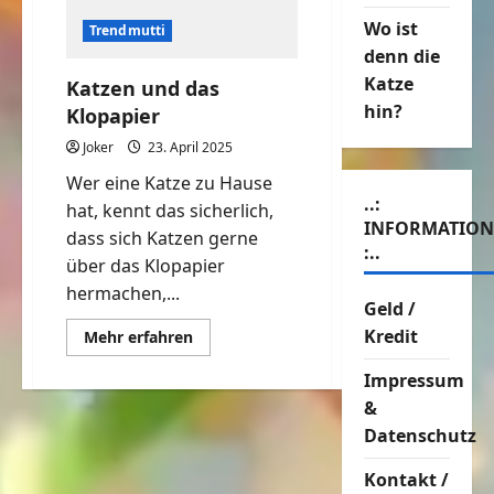
Wo ist
Trendmutti
denn die
Katze
Katzen und das
hin?
Klopapier
Joker
23. April 2025
Wer eine Katze zu Hause
..:
hat, kennt das sicherlich,
INFORMATIO
dass sich Katzen gerne
:..
über das Klopapier
hermachen,...
Geld /
Kredit
Mehr
Mehr erfahren
Informationen
über
Impressum
Katzen
und
&
das
Klopapier
Datenschutz
Kontakt /