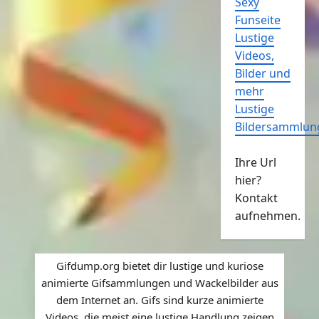
Sexy
Funseite
Lustige
Videos,
Bilder und
mehr
Lustige
Bildersammlun
Ihre Url
hier?
Kontakt
aufnehmen.
Gifdump.org bietet dir lustige und kuriose
animierte Gifsammlungen und Wackelbilder aus
dem Internet an. Gifs sind kurze animierte
Videos, die meist eine lustige Handlung zeigen