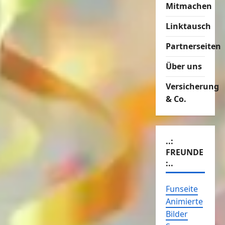
Mitmachen
Linktausch
Partnerseiten
Über uns
Versicherung
& Co.
..:
FREUNDE
:..
Funseite
Animierte
Bilder