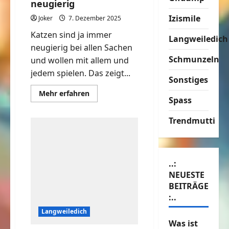
neugierig
Izismile
Joker
7. Dezember 2025
Katzen sind ja immer
Langweiledich
neugierig bei allen Sachen
Schmunzeln
und wollen mit allem und
jedem spielen. Das zeigt...
Sonstiges
Mehr
Mehr erfahren
Spass
Informationen
über
Katzen
Trendmutti
sind
immer
neugierig
..:
NEUESTE
BEITRÄGE
:..
Langweiledich
Was ist