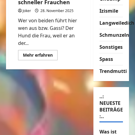
schneller Frauchen
Izismile
Joker
28. November 2025
Wer von beiden führt hier
Langweiledich
wen aus bzw. Gassi? Der
Schmunzeln
Hund die Frau, weil er an
der...
Sonstiges
Mehr
Mehr erfahren
Spass
Informationen
über
Komm
Trendmutti
mach
endlich
schneller
Frauchen
..:
NEUESTE
BEITRÄGE
:..
Was ist