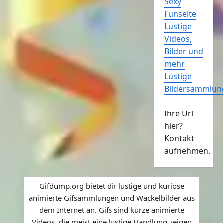
Sexy
Funseite
Lustige
Videos,
Bilder und
mehr
Lustige
Bildersammlun
Ihre Url
hier?
Kontakt
aufnehmen.
Gifdump.org bietet dir lustige und kuriose
animierte Gifsammlungen und Wackelbilder aus
dem Internet an. Gifs sind kurze animierte
Videos, die meist eine lustige Handlung zeigen