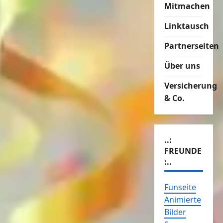
Mitmachen
Linktausch
Partnerseiten
Über uns
Versicherung
& Co.
..:
FREUNDE
:..
Funseite
Animierte
Bilder