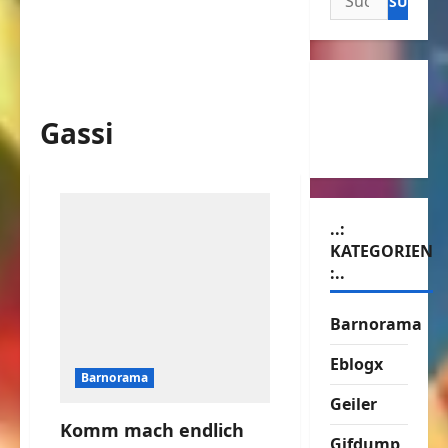
nach:
Gassi
..:
KATEGORIEN
:..
Barnorama
Eblogx
Barnorama
Geiler
Komm mach endlich
Gifdump