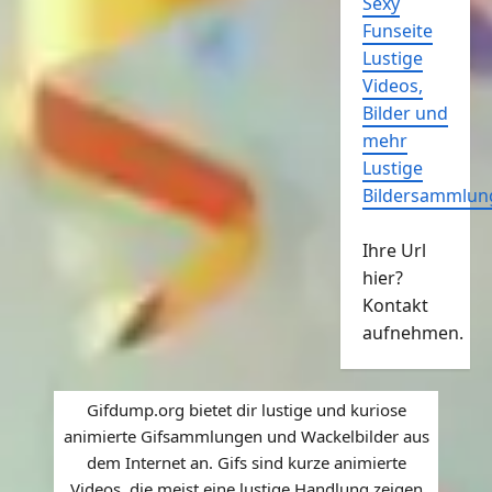
Sexy
Funseite
Lustige
Videos,
Bilder und
mehr
Lustige
Bildersammlun
Ihre Url
hier?
Kontakt
aufnehmen.
Gifdump.org bietet dir lustige und kuriose
animierte Gifsammlungen und Wackelbilder aus
dem Internet an. Gifs sind kurze animierte
Videos, die meist eine lustige Handlung zeigen