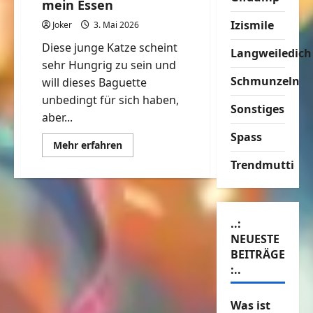
mein Essen
Izismile
Joker
3. Mai 2026
Diese junge Katze scheint
Langweiledich
sehr Hungrig zu sein und
Schmunzeln
will dieses Baguette
unbedingt für sich haben,
Sonstiges
aber...
Spass
Mehr
Mehr erfahren
Informationen
über
Trendmutti
Finger
weg,
das
ist
mein
Essen
..:
NEUESTE
BEITRÄGE
:..
Was ist