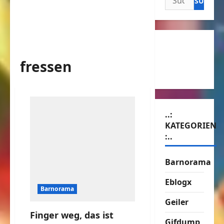
nach:
fressen
..:
KATEGORIEN
:..
Barnorama
Eblogx
Barnorama
Geiler
Finger weg, das ist
Gifdump