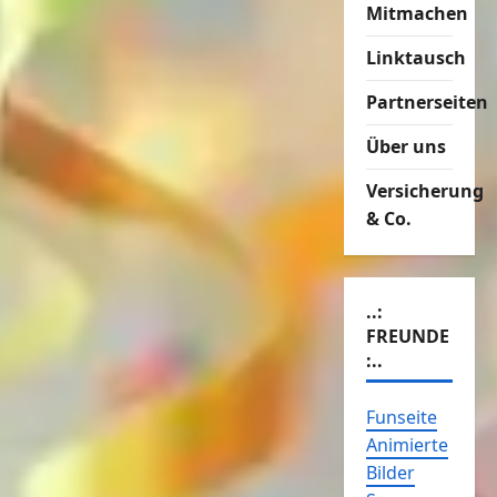
Mitmachen
Linktausch
Partnerseiten
Über uns
Versicherung
& Co.
..:
FREUNDE
:..
Funseite
Animierte
Bilder