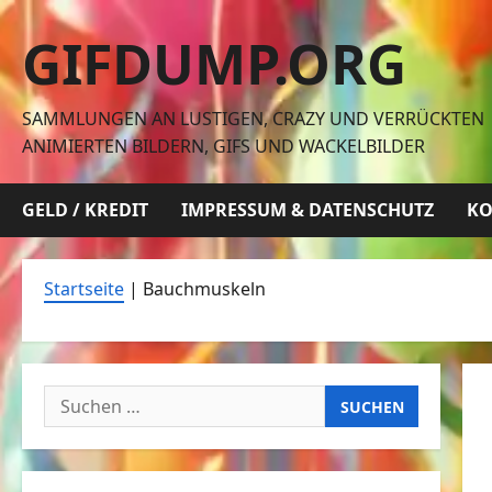
Zum
GIFDUMP.ORG
Inhalt
springen
SAMMLUNGEN AN LUSTIGEN, CRAZY UND VERRÜCKTEN
ANIMIERTEN BILDERN, GIFS UND WACKELBILDER
GELD / KREDIT
IMPRESSUM & DATENSCHUTZ
KO
Startseite
|
Bauchmuskeln
Suchen
nach: