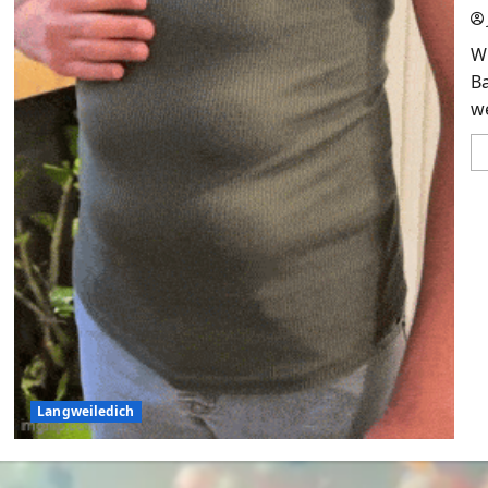
W
B
we
Langweiledich