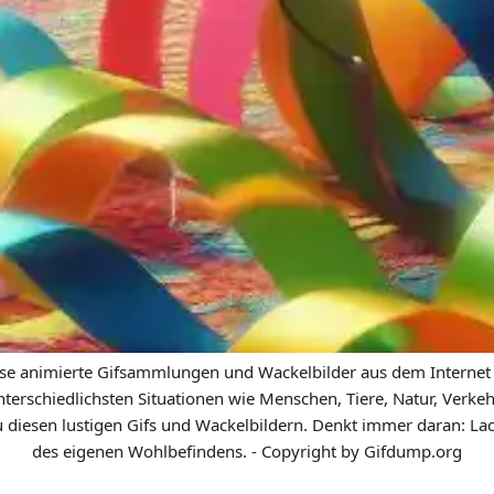
ose animierte Gifsammlungen und Wackelbilder aus dem Internet a
nterschiedlichsten Situationen wie Menschen, Tiere, Natur, Verkeh
u diesen lustigen Gifs und Wackelbildern. Denkt immer daran: Lac
des eigenen Wohlbefindens. - Copyright by Gifdump.org