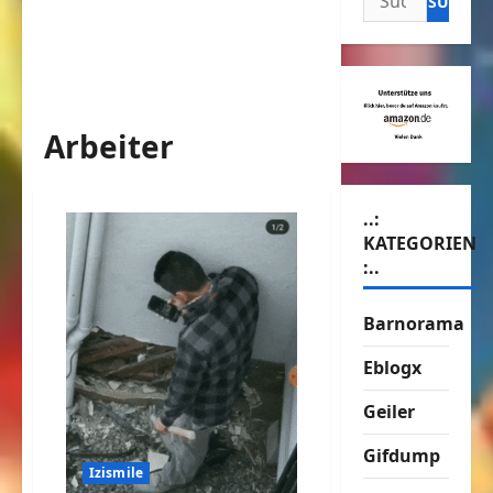
nach:
Arbeiter
..:
KATEGORIEN
:..
Barnorama
Eblogx
Geiler
Gifdump
Izismile