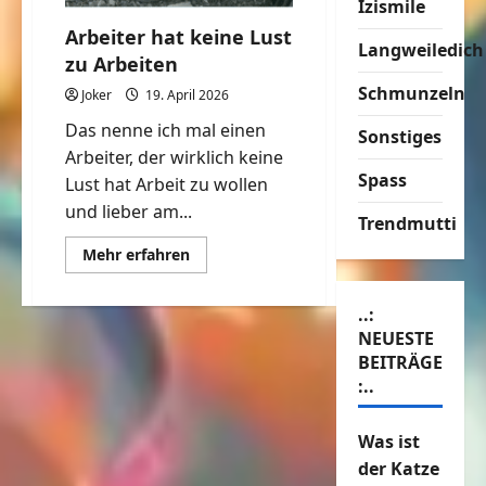
Izismile
Arbeiter hat keine Lust
Langweiledich
zu Arbeiten
Schmunzeln
Joker
19. April 2026
Das nenne ich mal einen
Sonstiges
Arbeiter, der wirklich keine
Spass
Lust hat Arbeit zu wollen
und lieber am...
Trendmutti
Mehr
Mehr erfahren
Informationen
über
Arbeiter
..:
hat
keine
NEUESTE
Lust
zu
BEITRÄGE
Arbeiten
:..
Was ist
der Katze