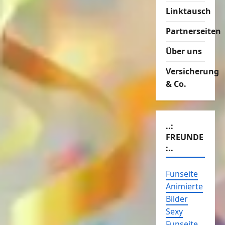
Linktausch
Partnerseiten
Über uns
Versicherung
& Co.
..:
FREUNDE
:..
Funseite
Animierte
Bilder
Sexy
Funseite