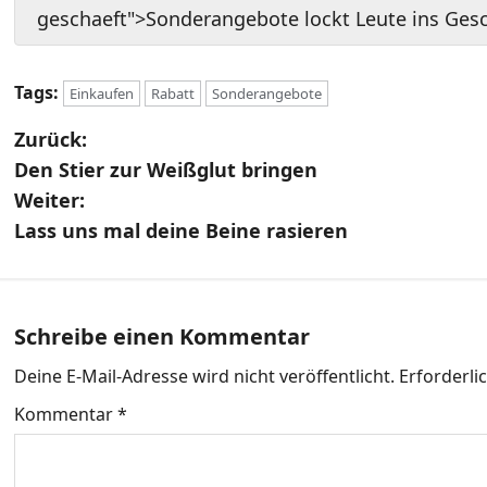
geschaeft">Sonderangebote lockt Leute ins Ges
Tags:
Einkaufen
Rabatt
Sonderangebote
B
Zurück:
Den Stier zur Weißglut bringen
e
Weiter:
i
Lass uns mal deine Beine rasieren
t
r
Schreibe einen Kommentar
a
Deine E-Mail-Adresse wird nicht veröffentlicht.
Erforderli
g
Kommentar
*
s