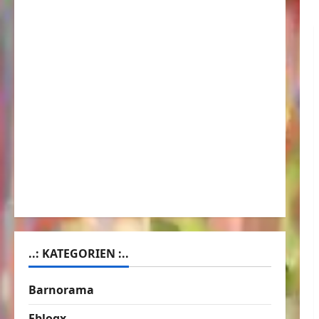
..: KATEGORIEN :..
Barnorama
Eblogx