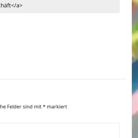
chäft</a>
che Felder sind mit
*
markiert