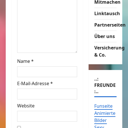
Mitmachen
i
Linktausch
g
Partnerseiten
a
Über uns
t
Versicherung
& Co.
i
Name
*
o
..:
n
E-Mail-Adresse
*
FREUNDE
:..
Website
Funseite
Animierte
Bilder
Sexy