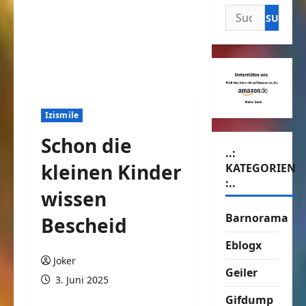
Suchen
nach:
Izismile
Schon die
..:
kleinen Kinder
KATEGORIEN
:..
wissen
Barnorama
Bescheid
Eblogx
Joker
Geiler
3. Juni 2025
Gifdump