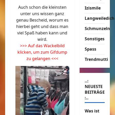
Auch schon die kleinsten
Izismile
unter uns wissen ganz
Langweiledich
genau Bescheid, worum es
hierbei geht und dass man
Schmunzeln
viel Spaß haben kann und
Sonstiges
wird.
>>> Auf das Wackelbild
Spass
klicken, um zum Gifdump
zu gelangen <<<
Trendmutti
..:
NEUESTE
BEITRÄGE
:..
Was ist