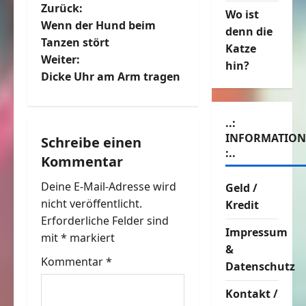
B
Zurück:
Wo ist
Wenn der Hund beim
denn die
e
Tanzen stört
Katze
Weiter:
i
hin?
Dicke Uhr am Arm tragen
t
r
..:
INFORMATIO
Schreibe einen
a
:..
Kommentar
g
Deine E-Mail-Adresse wird
Geld /
nicht veröffentlicht.
Kredit
s
Erforderliche Felder sind
Impressum
n
mit
*
markiert
&
Kommentar
*
a
Datenschutz
Kontakt /
v