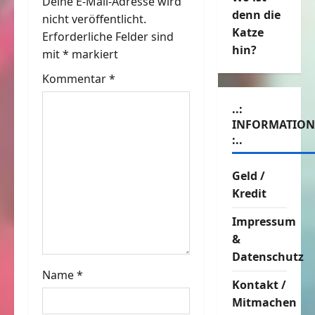
Deine E-Mail-Adresse wird
s
denn die
nicht veröffentlicht.
Katze
n
Erforderliche Felder sind
hin?
mit
*
markiert
a
Kommentar
*
v
..:
i
INFORMATIO
:..
g
Geld /
a
Kredit
t
Impressum
&
i
Datenschutz
o
Name
*
Kontakt /
n
Mitmachen