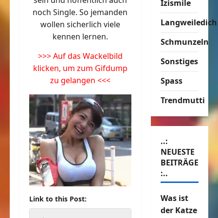
sein und hoffentlich auch
Izismile
noch Single. So jemanden
Langweiledich
wollen sicherlich viele
kennen lernen.
Schmunzeln
>>> Auf das Wackelbild
Sonstiges
klicken, um zum Gifdump
zu gelangen <<<
Spass
Trendmutti
..:
NEUESTE
BEITRÄGE
:..
Was ist
Link to this Post:
der Katze