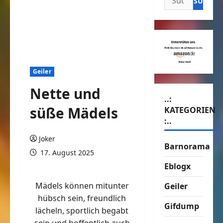
nach:
Geiler
Nette und
..:
süße Mädels
KATEGORIEN
:..
Joker
Barnorama
17. August 2025
Eblogx
Mädels können mitunter
Geiler
hübsch sein, freundlich
Gifdump
lächeln, sportlich begabt