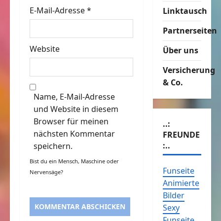
E-Mail-Adresse
*
Linktausch
Partnerseiten
Website
Über uns
Versicherung
& Co.
Name, E-Mail-Adresse
und Website in diesem
Browser für meinen
..:
nächsten Kommentar
FREUNDE
:..
speichern.
Bist du ein Mensch, Maschine oder
Funseite
Nervensäge?
Animierte
Bilder
Sexy
Funseite