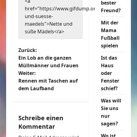
<a
bester
href="https://www.gifdump.org/nette-
Freund?
und-suesse-
Mit der
maedels">Nette und
Mama
süße Mädels</a>
Fußball
spielen
B
Zurück:
Ein Lob an die ganzen
Ist das
e
Müllmänner und Frauen
Haus
Weiter:
oder
i
Rennen mit Taschen auf
Fenster
t
dem Laufband
schief?
Was will
r
Sie uns
a
nur
Schreibe einen
sagen?
Kommentar
g
Wo ist