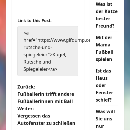
Was ist
der Katze
bester
Link to this Post:
Freund?
<a
Mit der
href="https://www.gifdump.org/kugel-
Mama
rutsche-und-
Fußball
spiegeleier">Kugel,
spielen
Rutsche und
Spiegeleier</a>
Ist das
Haus
oder
B
Zurück:
Fenster
Fußballerin trifft andere
e
schief?
Fußballerinnen mit Ball
Weiter:
i
Was will
Vergessen das
Sie uns
t
Autofenster zu schließen
nur