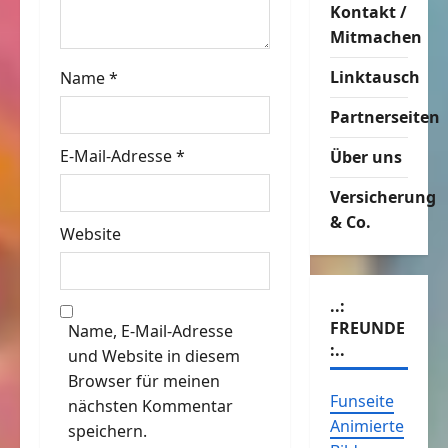
Kontakt /
i
Mitmachen
o
Linktausch
Name
*
n
Partnerseiten
E-Mail-Adresse
*
Über uns
Versicherung
& Co.
Website
..:
FREUNDE
Name, E-Mail-Adresse
:..
und Website in diesem
Browser für meinen
Funseite
nächsten Kommentar
Animierte
speichern.