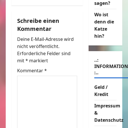
sagen?
r
Wo ist
a
Schreibe einen
denn die
Kommentar
g
Katze
hin?
Deine E-Mail-Adresse wird
s
nicht veröffentlicht.
n
Erforderliche Felder sind
..:
mit
*
markiert
a
INFORMATIO
Kommentar
*
:..
v
Geld /
i
Kredit
g
Impressum
a
&
Datenschutz
t