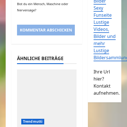
Bilder
Bist du ein Mensch, Maschine oder
Sexy
Nervensäge?
Funseite
Lustige
Videos,
Bilder und
mehr
Lustige
Bildersammlun
ÄHNLICHE BEITRÄGE
Ihre Url
hier?
Kontakt
aufnehmen.
Trendmutti