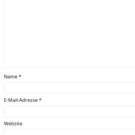
s
n
a
v
i
g
Name
*
a
t
E-Mail-Adresse
*
i
o
Website
n