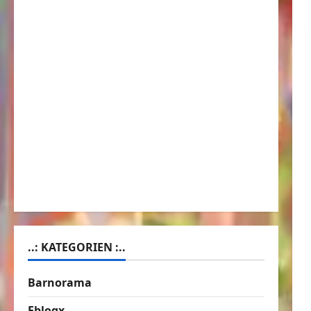
..: KATEGORIEN :..
Barnorama
Eblogx