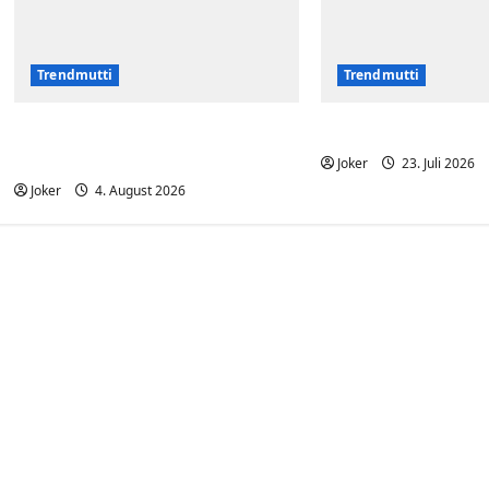
Trendmutti
Trendmutti
Mit der Mama Fußball
Was will Sie uns
spielen
Joker
23. Juli 2026
Joker
4. August 2026