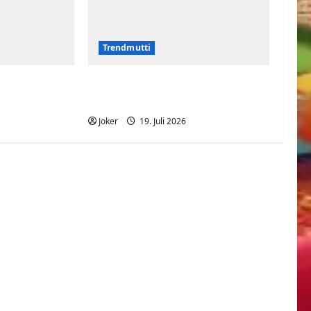
Trendmutti
 nur sagen?
Roter Teppich wird zur
Stolperfalle
Joker
19. Juli 2026