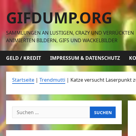
Zum
GIFDUMP.ORG
Inhalt
springen
SAMMLUNGEN AN LUSTIGEN, CRAZY UND VERRÜCKTEN
ANIMIERTEN BILDERN, GIFS UND WACKELBILDER
GELD / KREDIT
IMPRESSUM & DATENSCHUTZ
KO
Startseite
|
Trendmutti
|
Katze versucht Laserpunkt 
Suchen
nach: