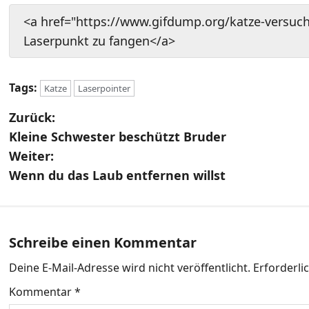
<a href="https://www.gifdump.org/katze-versuch
Laserpunkt zu fangen</a>
Tags:
Katze
Laserpointer
B
Zurück:
Kleine Schwester beschützt Bruder
e
Weiter:
i
Wenn du das Laub entfernen willst
t
r
Schreibe einen Kommentar
a
Deine E-Mail-Adresse wird nicht veröffentlicht.
Erforderli
g
Kommentar
*