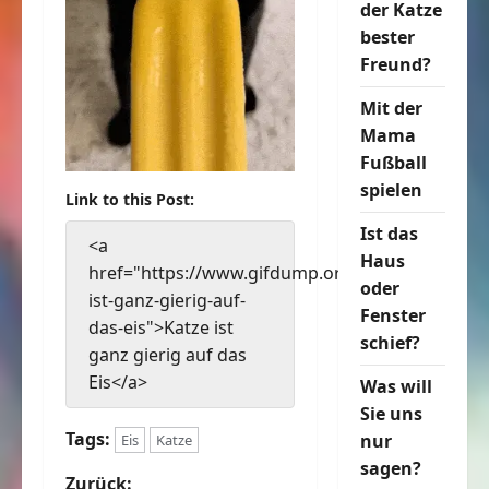
der Katze
bester
Freund?
Mit der
Mama
Fußball
spielen
Link to this Post:
Ist das
<a
Haus
href="https://www.gifdump.org/katze-
oder
ist-ganz-gierig-auf-
Fenster
das-eis">Katze ist
schief?
ganz gierig auf das
Eis</a>
Was will
Sie uns
Tags:
nur
Eis
Katze
sagen?
Zurück: