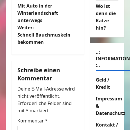
B
Mit Auto in der
Wo ist
e
Winterlandschaft
denn die
unterwegs
Katze
i
Weiter:
hin?
t
Schnell Bauchmuskeln
bekommen
r
..:
INFORMATIO
a
:..
Schreibe einen
g
Kommentar
Geld /
s
Kredit
Deine E-Mail-Adresse wird
n
nicht veröffentlicht.
Impressum
Erforderliche Felder sind
&
a
mit
*
markiert
Datenschutz
v
Kommentar
*
Kontakt /