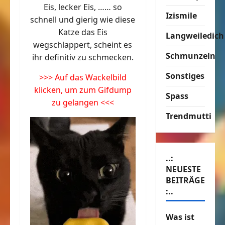
Eis, lecker Eis, …… so
Izismile
schnell und gierig wie diese
Katze das Eis
Langweiledich
wegschlappert, scheint es
Schmunzeln
ihr definitiv zu schmecken.
Sonstiges
>>> Auf das Wackelbild
klicken, um zum Gifdump
Spass
zu gelangen <<<
Trendmutti
..:
NEUESTE
BEITRÄGE
:..
Was ist