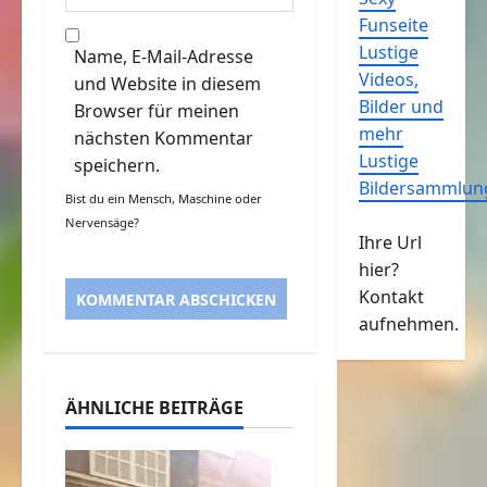
Funseite
Lustige
Name, E-Mail-Adresse
Videos,
und Website in diesem
Bilder und
Browser für meinen
mehr
nächsten Kommentar
Lustige
speichern.
Bildersammlun
Bist du ein Mensch, Maschine oder
Nervensäge?
Ihre Url
hier?
Kontakt
aufnehmen.
ÄHNLICHE BEITRÄGE