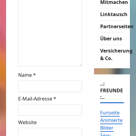
Mitmachen
i
Linktausch
g
Partnerseiten
a
Über uns
t
Versicherung
i
& Co.
o
Name
*
n
..:
FREUNDE
:..
E-Mail-Adresse
*
Funseite
Animierte
Website
Bilder
Sexy