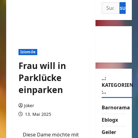
Suchen
nach:
Izismile
Frau will in
Parklücke
..:
KATEGORIEN
einparken
:..
Joker
Barnorama
13. Mai 2025
Eblogx
Geiler
Diese Dame möchte mit