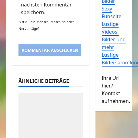
Bilder
nächsten Kommentar
Sexy
speichern.
Funseite
Bist du ein Mensch, Maschine oder
Lustige
Nervensäge?
Videos,
Bilder und
mehr
Lustige
Bildersammlun
Ihre Url
ÄHNLICHE BEITRÄGE
hier?
Kontakt
aufnehmen.