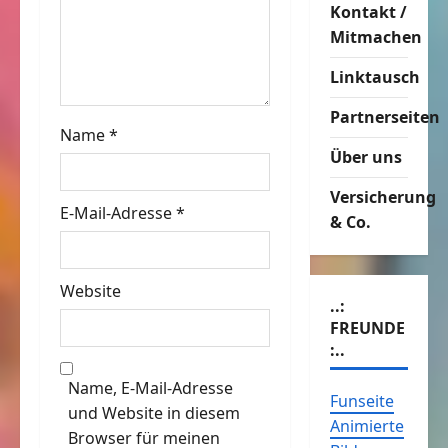
Kontakt /
a
Mitmachen
t
Linktausch
i
Partnerseiten
Name
*
o
Über uns
n
Versicherung
E-Mail-Adresse
*
& Co.
Website
..:
FREUNDE
:..
Name, E-Mail-Adresse
Funseite
und Website in diesem
Animierte
Browser für meinen