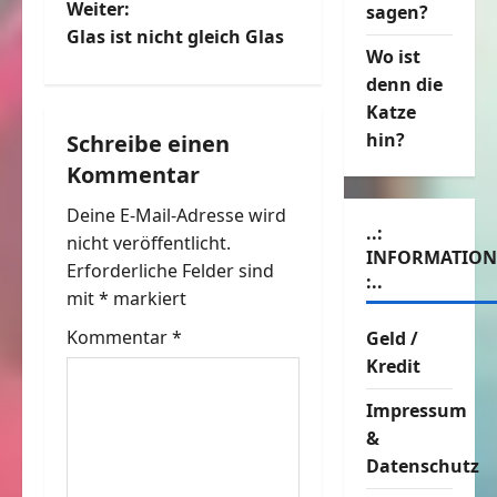
Weiter:
sagen?
i
Glas ist nicht gleich Glas
Wo ist
t
denn die
r
Katze
hin?
Schreibe einen
a
Kommentar
g
Deine E-Mail-Adresse wird
..:
nicht veröffentlicht.
s
INFORMATIO
Erforderliche Felder sind
:..
n
mit
*
markiert
Kommentar
*
Geld /
a
Kredit
v
Impressum
i
&
Datenschutz
g