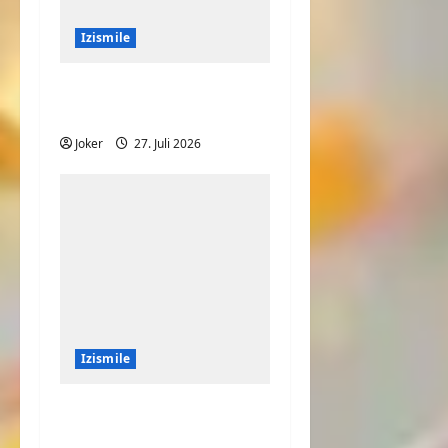
Izismile
Ist das Haus oder
Fenster schief?
Joker
27. Juli 2026
Izismile
Speed auf dem
Laufband