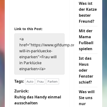
Was ist
der Katze
bester
Freund?
Link to this Post:
Mit der
Mama
<a
Fußball
href="https://www.gifdump.org/frau-
spielen
will-in-parkluecke-
einparken">Frau will
Ist das
in Parklücke
Haus
einparken</a>
oder
Fenster
Tags:
Auto
Frau
Parken
schief?
B
Zurück:
Was will
Ruhig das Handy einmal
Sie uns
e
ausschalten
nur