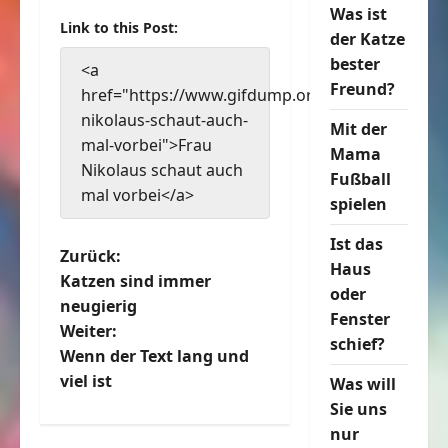
Was ist
Link to this Post:
der Katze
bester
<a
Freund?
href="https://www.gifdump.org/frau-
nikolaus-schaut-auch-
Mit der
mal-vorbei">Frau
Mama
Nikolaus schaut auch
Fußball
mal vorbei</a>
spielen
Ist das
B
Zurück:
Haus
Katzen sind immer
oder
e
neugierig
Fenster
Weiter:
i
schief?
Wenn der Text lang und
t
viel ist
Was will
Sie uns
r
nur