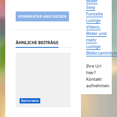
Bilder
Sexy
Funseite
Lustige
Videos,
Bilder und
mehr
ÄHNLICHE BEITRÄGE
Lustige
Bildersammlun
Ihre Url
hier?
Kontakt
aufnehmen.
Barnorama
Was ist der Katze