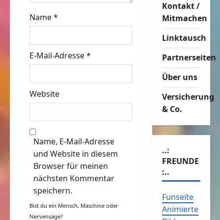
Kontakt /
o
Name
*
Mitmachen
n
Linktausch
E-Mail-Adresse
*
Partnerseiten
Über uns
Website
Versicherung
& Co.
Name, E-Mail-Adresse
..:
und Website in diesem
FREUNDE
Browser für meinen
:..
nächsten Kommentar
speichern.
Funseite
Bist du ein Mensch, Maschine oder
Animierte
Nervensäge?