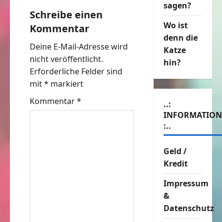
sagen?
a
Schreibe einen
Wo ist
Kommentar
g
denn die
Deine E-Mail-Adresse wird
s
Katze
nicht veröffentlicht.
hin?
n
Erforderliche Felder sind
mit
*
markiert
a
Kommentar
*
..:
v
INFORMATIO
:..
i
Geld /
g
Kredit
a
Impressum
t
&
Datenschutz
i