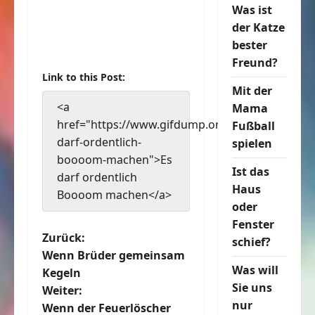
Was ist
der Katze
bester
Freund?
Link to this Post:
Mit der
<a
Mama
href="https://www.gifdump.org/es-
Fußball
darf-ordentlich-
spielen
boooom-machen">Es
Ist das
darf ordentlich
Haus
Boooom machen</a>
oder
Fenster
B
Zurück:
schief?
Wenn Brüder gemeinsam
e
Was will
Kegeln
Sie uns
Weiter:
i
nur
Wenn der Feuerlöscher