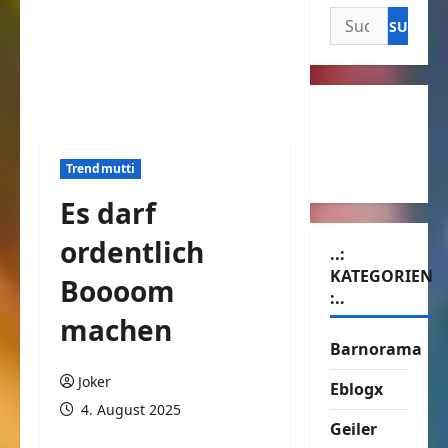
Suchen
nach:
Trendmutti
Es darf
ordentlich
..:
KATEGORIEN
Boooom
:..
machen
Barnorama
Joker
Eblogx
4. August 2025
Geiler