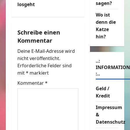
sagen?
t
losgeht
Wo ist
r
denn die
a
Katze
Schreibe einen
hin?
Kommentar
g
Deine E-Mail-Adresse wird
s
nicht veröffentlicht.
..:
n
Erforderliche Felder sind
INFORMATIO
mit
*
markiert
:..
a
Kommentar
*
Geld /
v
Kredit
i
Impressum
g
&
Datenschutz
a