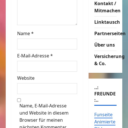
Kontakt /
t
Mitmachen
i
Linktausch
o
Name
*
Partnerseiten
n
Über uns
E-Mail-Adresse
*
Versicherung
& Co.
Website
..:
FREUNDE
:..
Name, E-Mail-Adresse
und Website in diesem
Funseite
Browser für meinen
Animierte
nächsten Kommentar