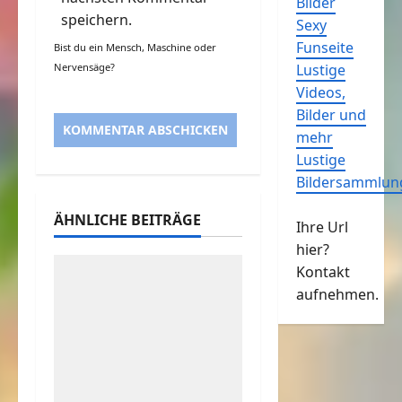
Bilder
speichern.
Sexy
Funseite
Bist du ein Mensch, Maschine oder
Nervensäge?
Lustige
Videos,
Bilder und
mehr
Lustige
Bildersammlun
ÄHNLICHE BEITRÄGE
Ihre Url
hier?
Kontakt
aufnehmen.