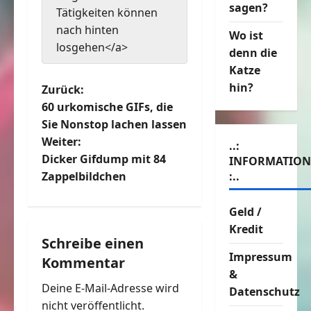
sagen?
Tätigkeiten können
nach hinten
Wo ist
losgehen</a>
denn die
Katze
hin?
B
Zurück:
60 urkomische GIFs, die
e
Sie Nonstop lachen lassen
Weiter:
..:
i
Dicker Gifdump mit 84
INFORMATIO
t
Zappelbildchen
:..
r
Geld /
Kredit
a
Schreibe einen
Impressum
Kommentar
g
&
Deine E-Mail-Adresse wird
Datenschutz
s
nicht veröffentlicht.