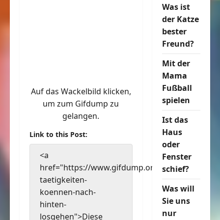
Was ist
der Katze
bester
Freund?
Mit der
Mama
Fußball
Auf das Wackelbild klicken,
spielen
um zum Gifdump zu
gelangen.
Ist das
Haus
Link to this Post:
oder
<a
Fenster
href="https://www.gifdump.org/diese-
schief?
taetigkeiten-
Was will
koennen-nach-
Sie uns
hinten-
nur
losgehen">Diese