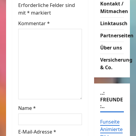
Kontakt /
n
Erforderliche Felder sind
Mitmachen
mit
*
markiert
a
Kommentar
*
Linktausch
v
Partnerseiten
i
Über uns
g
Versicherung
& Co.
a
t
..:
i
FREUNDE
:..
o
Name
*
n
Funseite
Animierte
E-Mail-Adresse
*