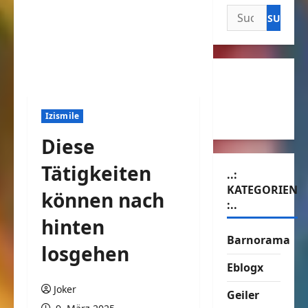
Suchen
nach:
Izismile
Diese
Tätigkeiten
..:
KATEGORIEN
können nach
:..
hinten
Barnorama
losgehen
Eblogx
Joker
Geiler