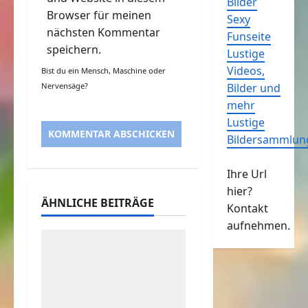
Bilder
Browser für meinen
Sexy
nächsten Kommentar
Funseite
speichern.
Lustige
Videos,
Bist du ein Mensch, Maschine oder
Nervensäge?
Bilder und
mehr
Lustige
Bildersammlun
Ihre Url
hier?
ÄHNLICHE BEITRÄGE
Kontakt
aufnehmen.