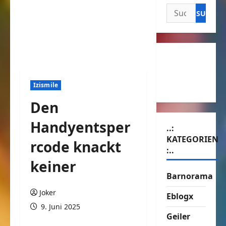
Suchen
nach:
Izismile
Den
Handyentsper
..:
KATEGORIEN
rcode knackt
:..
keiner
Barnorama
Joker
Eblogx
9. Juni 2025
Geiler