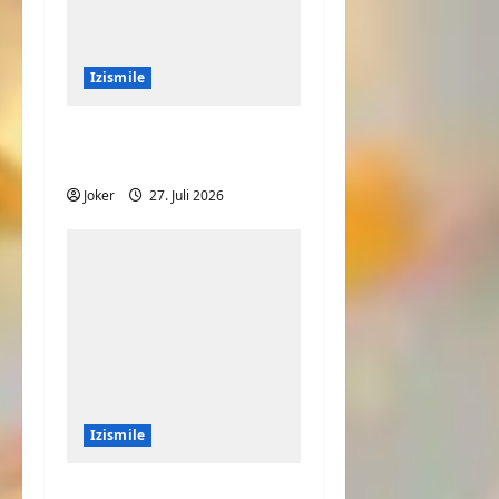
Izismile
Ist das Haus oder
Fenster schief?
Joker
27. Juli 2026
Izismile
Speed auf dem