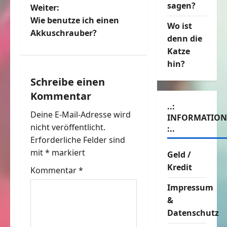
sagen?
Weiter:
i
Wie benutze ich einen
Wo ist
t
Akkuschrauber?
denn die
Katze
r
hin?
a
Schreibe einen
Kommentar
g
..:
Deine E-Mail-Adresse wird
s
INFORMATIO
nicht veröffentlicht.
:..
n
Erforderliche Felder sind
mit
*
markiert
Geld /
a
Kredit
Kommentar
*
v
Impressum
&
i
Datenschutz