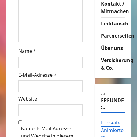
g
Kontakt /
a
Mitmachen
Linktausch
t
Partnerseiten
i
Über uns
o
Name
*
Versicherung
n
& Co.
E-Mail-Adresse
*
..:
Website
FREUNDE
:..
Funseite
Name, E-Mail-Adresse
Animierte
und Website in diesem