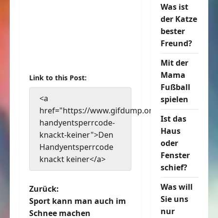
Was ist
der Katze
bester
Freund?
Mit der
Mama
Link to this Post:
Fußball
<a
spielen
href="https://www.gifdump.org/den-
Ist das
handyentsperrcode-
Haus
knackt-keiner">Den
oder
Handyentsperrcode
Fenster
knackt keiner</a>
schief?
Was will
B
Zurück:
Sie uns
Sport kann man auch im
e
nur
Schnee machen