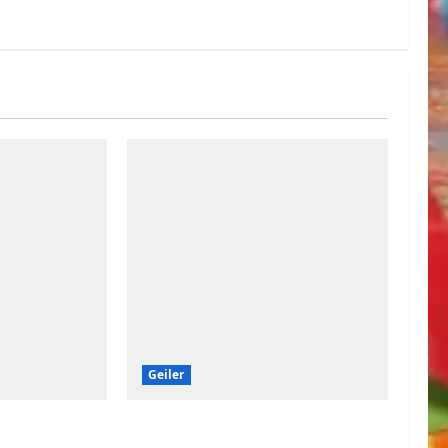
Geiler
 spazieren
Immer eine Sonnenbrille im