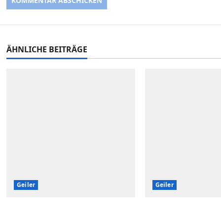
ÄHNLICHE BEITRÄGE
Geiler
Geiler
Übung macht den Meister
Warum ich gerne