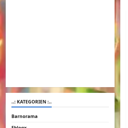
..: KATEGORIEN :..
Barnorama
Eblogx