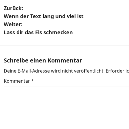
B
Zurück:
Wenn der Text lang und viel ist
e
Weiter:
i
Lass dir das Eis schmecken
t
r
Schreibe einen Kommentar
a
Deine E-Mail-Adresse wird nicht veröffentlicht.
Erforderli
g
Kommentar
*
s
n
a