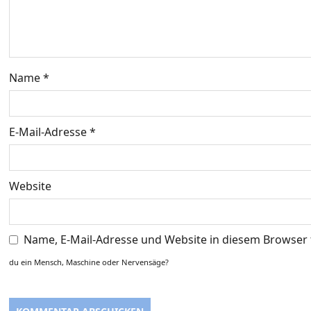
v
i
g
Name
*
a
t
E-Mail-Adresse
*
i
o
Website
n
Name, E-Mail-Adresse und Website in diesem Browser
du ein Mensch, Maschine oder Nervensäge?