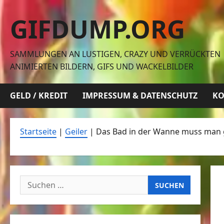
Zum
GIFDUMP.ORG
Inhalt
springen
SAMMLUNGEN AN LUSTIGEN, CRAZY UND VERRÜCKTEN
ANIMIERTEN BILDERN, GIFS UND WACKELBILDER
GELD / KREDIT
IMPRESSUM & DATENSCHUTZ
KO
Startseite
|
Geiler
|
Das Bad in der Wanne muss man
Suchen
nach: