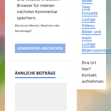
Bilder
Browser für meinen
Sexy
nächsten Kommentar
Funseite
speichern.
Lustige
Videos,
Bist du ein Mensch, Maschine oder
Nervensäge?
Bilder und
mehr
Lustige
Bildersammlun
Ihre Url
hier?
ÄHNLICHE BEITRÄGE
Kontakt
aufnehmen.