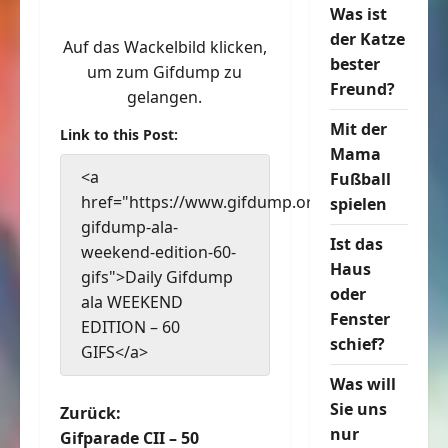
Was ist
der Katze
Auf das Wackelbild klicken,
bester
um zum Gifdump zu
Freund?
gelangen.
Mit der
Link to this Post:
Mama
<a
Fußball
href="https://www.gifdump.org/daily-
spielen
gifdump-ala-
Ist das
weekend-edition-60-
Haus
gifs">Daily Gifdump
oder
ala WEEKEND
Fenster
EDITION – 60
schief?
GIFS</a>
Was will
Sie uns
B
Zurück:
nur
Gifparade CII – 50