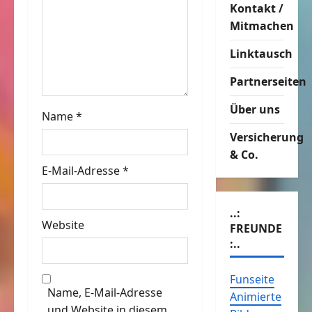
Kontakt /
g
Mitmachen
a
Linktausch
t
Partnerseiten
i
Über uns
Name
*
o
Versicherung
& Co.
n
E-Mail-Adresse
*
..:
Website
FREUNDE
:..
Funseite
Name, E-Mail-Adresse
Animierte
und Website in diesem