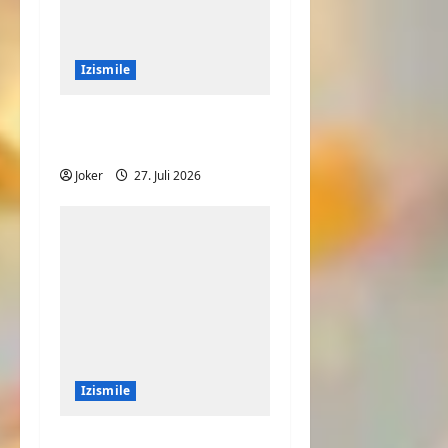
Izismile
Ist das Haus oder
Fenster schief?
Joker
27. Juli 2026
Izismile
Speed auf dem