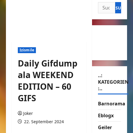
Suchen
nach:
Izismile
Daily Gifdump
ala WEEKEND
..:
KATEGORIEN
EDITION – 60
:..
GIFS
Barnorama
Joker
Eblogx
22. September 2024
Geiler