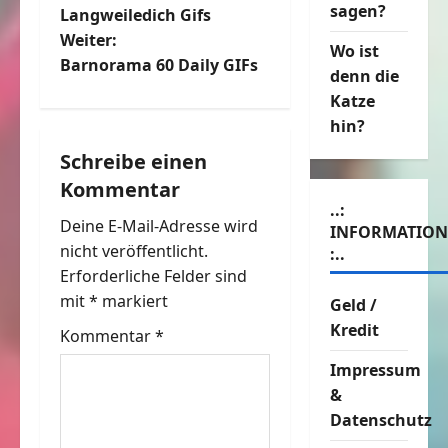
e
sagen?
Langweiledich Gifs
Weiter:
i
Wo ist
Barnorama 60 Daily GIFs
denn die
t
Katze
hin?
r
Schreibe einen
a
Kommentar
..:
g
Deine E-Mail-Adresse wird
INFORMATIO
nicht veröffentlicht.
:..
s
Erforderliche Felder sind
n
mit
*
markiert
Geld /
Kredit
Kommentar
*
a
Impressum
v
&
Datenschutz
i