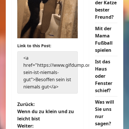
der Katze
bester
Freund?
Mit der
Mama
Fußball
Link to this Post:
spielen
<a
Ist das
href="https://www.gifdump.org/besoffen-
Haus
sein-ist-niemals-
oder
gut">Besoffen sein ist
Fenster
niemals gut</a>
schief?
Was will
B
Zurück:
Sie uns
Wenn du zu klein und zu
e
nur
leicht bist
sagen?
Weiter: