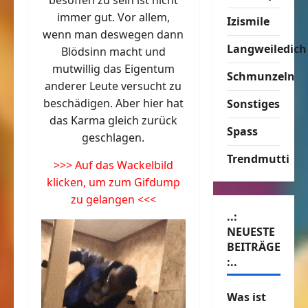
besoffen zu sein ist nicht
immer gut. Vor allem,
Izismile
wenn man deswegen dann
Langweiledich
Blödsinn macht und
mutwillig das Eigentum
Schmunzeln
anderer Leute versucht zu
beschädigen. Aber hier hat
Sonstiges
das Karma gleich zurück
Spass
geschlagen.
Trendmutti
>>> Auf das Wackelbild
klicken, um zum Gifdump
zu gelangen <<<
..:
NEUESTE
BEITRÄGE
:..
Was ist