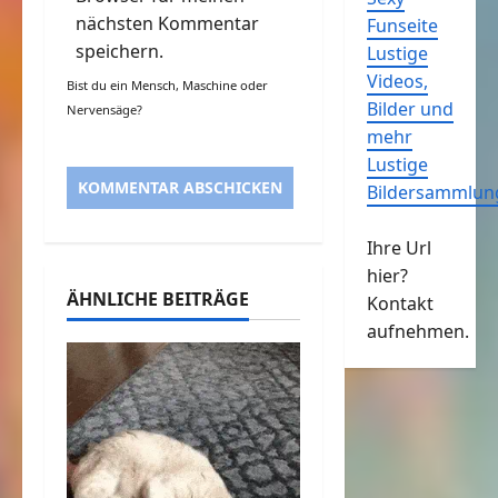
nächsten Kommentar
Funseite
speichern.
Lustige
Videos,
Bist du ein Mensch, Maschine oder
Bilder und
Nervensäge?
mehr
Lustige
Bildersammlun
Ihre Url
hier?
ÄHNLICHE BEITRÄGE
Kontakt
aufnehmen.