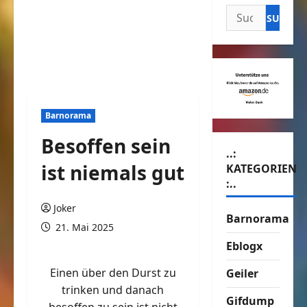
Suchen
nach:
Barnorama
Besoffen sein
..:
ist niemals gut
KATEGORIEN
:..
Joker
Barnorama
21. Mai 2025
Eblogx
Einen über den Durst zu
Geiler
trinken und danach
Gifdump