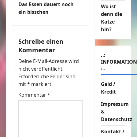
i
Das Essen dauert noch
Wo ist
t
ein bisschen
denn die
Katze
r
hin?
a
Schreibe einen
Kommentar
g
..:
Deine E-Mail-Adresse wird
INFORMATIO
s
:..
nicht veröffentlicht.
n
Erforderliche Felder sind
Geld /
mit
*
markiert
a
Kredit
Kommentar
*
v
Impressum
&
i
Datenschutz
g
Kontakt /