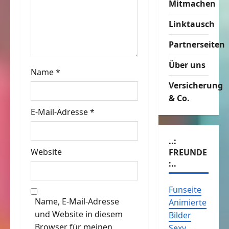
Mitmachen
a
Linktausch
t
Partnerseiten
i
Über uns
o
Name
*
Versicherung
n
& Co.
E-Mail-Adresse
*
..:
Website
FREUNDE
:..
Funseite
Name, E-Mail-Adresse
Animierte
und Website in diesem
Bilder
Browser für meinen
Sexy