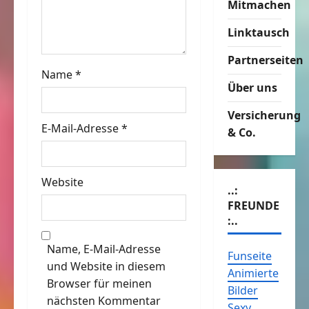
Mitmachen
t
Linktausch
i
Partnerseiten
o
Name
*
Über uns
n
Versicherung
E-Mail-Adresse
*
& Co.
Website
..:
FREUNDE
:..
Name, E-Mail-Adresse
Funseite
und Website in diesem
Animierte
Browser für meinen
Bilder
nächsten Kommentar
Sexy