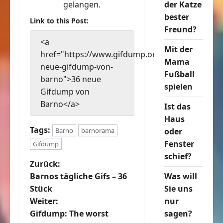
der Katze
gelangen.
bester
Link to this Post:
Freund?
<a
Mit der
href="https://www.gifdump.org/36-
Mama
neue-gifdump-von-
Fußball
barno">36 neue
spielen
Gifdump von
Barno</a>
Ist das
Haus
Tags:
oder
Barno
barnorama
Fenster
Gifdump
schief?
B
Zurück:
Was will
Barnos tägliche Gifs – 36
e
Sie uns
Stück
nur
Weiter:
i
sagen?
Gifdump: The worst