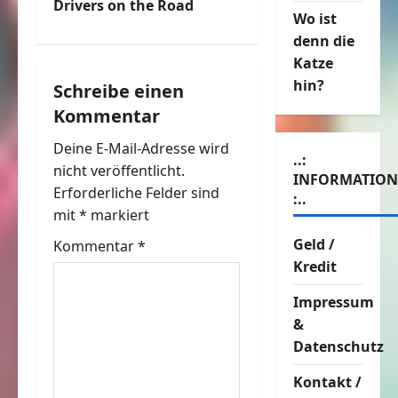
t
Drivers on the Road
Wo ist
denn die
r
Katze
a
hin?
Schreibe einen
Kommentar
g
Deine E-Mail-Adresse wird
s
..:
nicht veröffentlicht.
INFORMATIO
n
Erforderliche Felder sind
:..
mit
*
markiert
a
Geld /
Kommentar
*
v
Kredit
Impressum
i
&
g
Datenschutz
a
Kontakt /