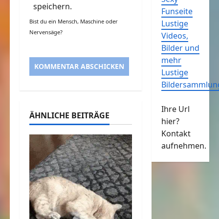
speichern.
Funseite
Bist du ein Mensch, Maschine oder
Lustige
Nervensäge?
Videos,
Bilder und
mehr
Lustige
Bildersammlun
Ihre Url
ÄHNLICHE BEITRÄGE
hier?
Kontakt
aufnehmen.